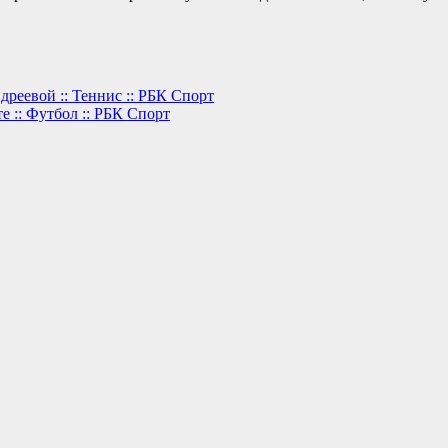
дреевой :: Теннис :: РБК Спорт
 :: Футбол :: РБК Спорт