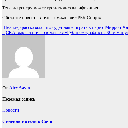
Теперь тренеру может грозить дисквалификация.
Обсудите новость в телеграм-канале «РБК Спорт».
Навигация
Шнайдер рассказала, что будет чаще играть в паре с Миррой Ан
ЦСКА вырвал ничью в матче с «Рубином», забив на 96-й минуте
по
записям
От
Alex Savin
Похожая запись
Новости
Семейные отели в Сочи