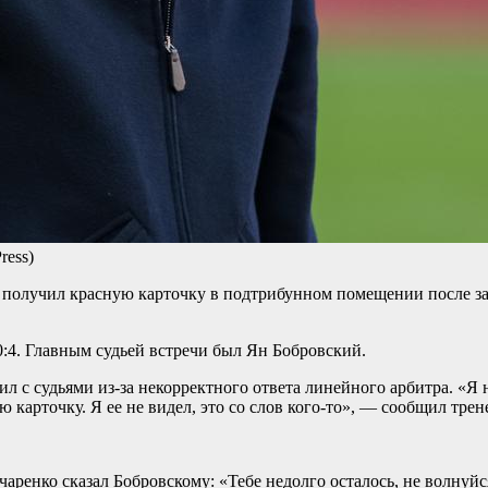
ress)
олучил красную карточку в подтрибунном помещении после зав
0:4. Главным судьей встречи был Ян Бобровский.
рил с судьями из‑за некорректного ответа линейного арбитра. «
ю карточку. Я ее не видел, это со слов кого‑то», — сообщил трен
аренко сказал Бобровскому: «Тебе недолго осталось, не волнуйс