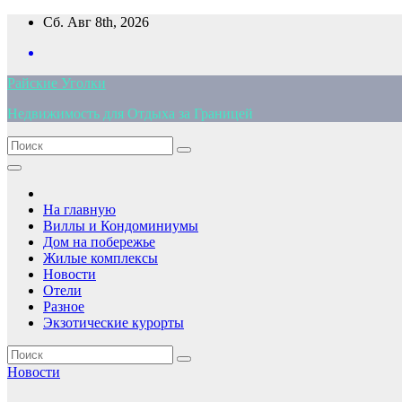
Перейти
Сб. Авг 8th, 2026
к
содержимому
Райские Уголки
Недвижимость для Отдыха за Границей
На главную
Виллы и Кондоминиумы
Дом на побережье
Жилые комплексы
Новости
Отели
Разное
Экзотические курорты
Новости