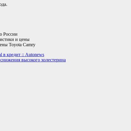
ода.
до России
ристики и цены
мены Toyota Camry
l в кредит :: Autonews
я снижения высокого холестерина