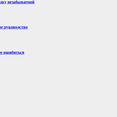
здку незабываемой
ое руководство
не ошибиться