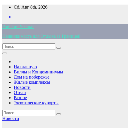
Перейти
Сб. Авг 8th, 2026
к
содержимому
Райские Уголки
Недвижимость для Отдыха за Границей
На главную
Виллы и Кондоминиумы
Дом на побережье
Жилые комплексы
Новости
Отели
Разное
Экзотические курорты
Новости