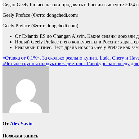
Седан Geely Preface начали продавать в России в августе 2024 г
Geely Preface
(Фото: dongchedi.com)
Geely Preface
(Фото: dongchedi.com)
От Exlantix ES до Changan Alsvin. Какие седаны доехали 
Новый Geely Preface и его конкуренты в России: характе
Реальный бизнес. Тест-драйв нового Geely Preface как за
Навигация
«Ставка от 0,1%». За сколько реально купить Lada, Chery и Hava
«Четыре группы продуктов»: диетолог Гинзбург назвал еду дл
по
записям
От
Alex Savin
Похожая запись