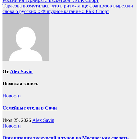
России на турниры :: Баскетбол :: РБК Спорт
по
Тарасова возмутилась, что в ритм-танце французов вырезали
записям
слова о русских :: Фигурное катание :: РБК Спорт
От
Alex Savin
Похожая запись
Новости
Семейные отели в Сочи
Июл 25, 2026
Alex Savin
Новости
Организация экскурсий и туров по Москве: как сделать