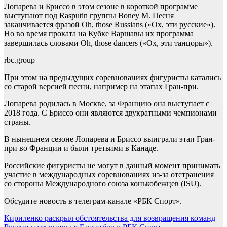
Лопарева и Бриссо в этом сезоне в короткой программе
выступают под Rasputin группы Boney M. Песня
заканчивается фразой Oh, those Russians («Ох, эти русские»).
Но во время проката на Кубке Варшавы их программа
завершилась словами Oh, those dancers («Ох, эти танцоры»).
rbc.group
При этом на предыдущих соревнованиях фигуристы катались
со старой версией песни, например на этапах Гран-при.
Лопарева родилась в Москве, за Францию она выступает с
2018 года. С Бриссо они являются двукратными чемпионами
страны.
В нынешнем сезоне Лопарева и Бриссо выиграли этап Гран-
при во Франции и были третьими в Канаде.
Российские фигуристы не могут в данный момент принимать
участие в международных соревнованиях из-за отстранения
со стороны Международного союза конькобежцев (ISU).
Обсудите новость в телеграм-канале «РБК Спорт».
Навигация
Кириленко раскрыл обстоятельства для возвращения команд