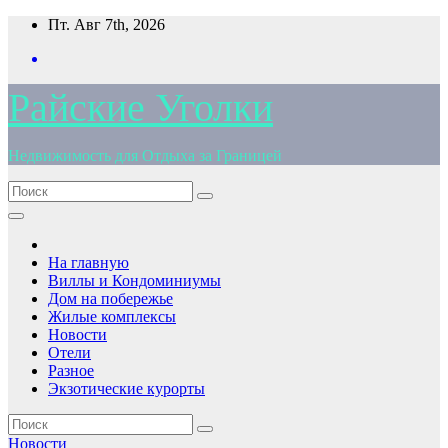
Перейти
Пт. Авг 7th, 2026
к
содержимому
Райские Уголки
Недвижимость для Отдыха за Границей
На главную
Виллы и Кондоминиумы
Дом на побережье
Жилые комплексы
Новости
Отели
Разное
Экзотические курорты
Новости