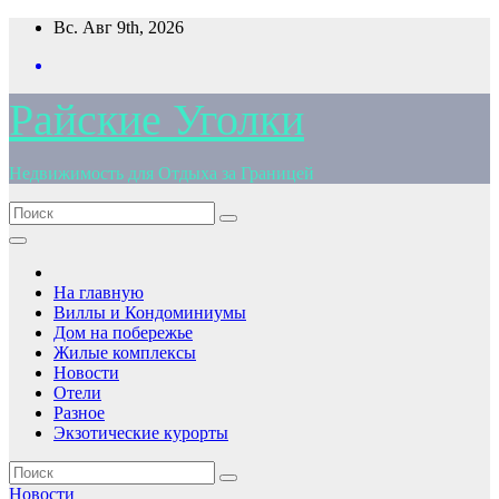
Перейти
Вс. Авг 9th, 2026
к
содержимому
Райские Уголки
Недвижимость для Отдыха за Границей
На главную
Виллы и Кондоминиумы
Дом на побережье
Жилые комплексы
Новости
Отели
Разное
Экзотические курорты
Новости