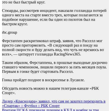
это не был быстрый круг.
Стюарды, рассмотрев инцидент, наказали голландца потерей
одного места на старте вместо трех, которые полагаются за
подобное нарушение, если бы один из пилотов был на
быстром круге.
rbc.group
Ферстаппен раскритиковал штраф, заявив, что Расселл мог
просто сам притормозить. «В следующий раз я поеду на
полной скорости и буду делать вид, что чуть не врезаюсь во
всех», — цитирует голландца RacingNews365.
Таким образом, Ферстаппена, в прошлые выходные досрочно
ставшего чемпионом, лишили первого за пять месяцев поула.
Первым в гонке будет стартовать Расселл.
Гонка пройдет позднее в воскресенье в Лусаиле.
Обсудить новость можно в нашем телеграм-канале «РБК
Спорт».
Навигация
Лидер «Краснодара» заявил, что сам не захотел переходить в
«Спартак» :: Футбол :: РБК Спорт
по
Вратаря ЦСКА признали лучшим в КХЛ в ноябре за три