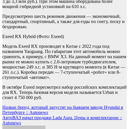
3 до 3,3 млн руб.). При этом машина оборудована более
мощной гибридной установкой на 610 л.с.
Предусмотрено шесть режимов движения — экономичный,
стандартный, спортивный, а также для езды по снегу, песку и
бездорожью.
Exeed RX Hybrid
(Фото: Exeed)
Модель Exeed RX производят в Китае с 2022 года под
названием Yaoguang. По габаритам этот автомобиль можно
сравнить, к примеру, с BMW X3. На данный момент на нашем
рынке ее можно купить с 2.0-литровым турбодвигателем,
мощностью 249 л.с. и 385 Н·м крутящего момента (в Китае —
261 л.с.). Коробка передач — 7-ступенчатый «робот» или 8-
ступенчатый «автомат».
В октябре Exeed пересмотрел набор российских комплектаций
для RX. Теперь базовая версия модели называется Urban и
стоит 4 750 000 руб.
Навигация
Назван бренд, который запустят на бывшем заводе Hyundai в
Петербурге :: Autonews
по
АвтоВАЗ начал продажи Lada Aura. Цены и комплектации ::
записям
Autonews