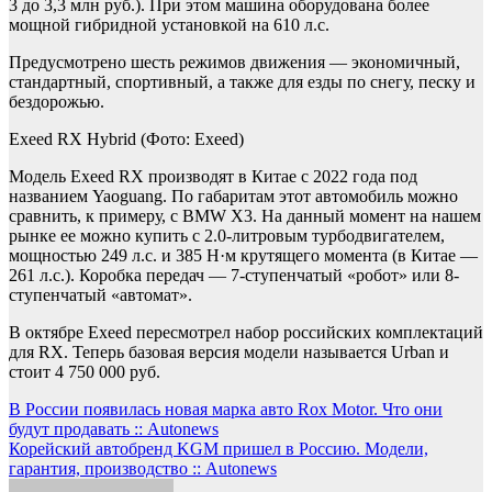
3 до 3,3 млн руб.). При этом машина оборудована более
мощной гибридной установкой на 610 л.с.
Предусмотрено шесть режимов движения — экономичный,
стандартный, спортивный, а также для езды по снегу, песку и
бездорожью.
Exeed RX Hybrid
(Фото: Exeed)
Модель Exeed RX производят в Китае с 2022 года под
названием Yaoguang. По габаритам этот автомобиль можно
сравнить, к примеру, с BMW X3. На данный момент на нашем
рынке ее можно купить с 2.0-литровым турбодвигателем,
мощностью 249 л.с. и 385 Н·м крутящего момента (в Китае —
261 л.с.). Коробка передач — 7-ступенчатый «робот» или 8-
ступенчатый «автомат».
В октябре Exeed пересмотрел набор российских комплектаций
для RX. Теперь базовая версия модели называется Urban и
стоит 4 750 000 руб.
Навигация
В России появилась новая марка авто Rox Motor. Что они
будут продавать :: Autonews
по
Корейский автобренд KGM пришел в Россию. Модели,
записям
гарантия, производство :: Autonews