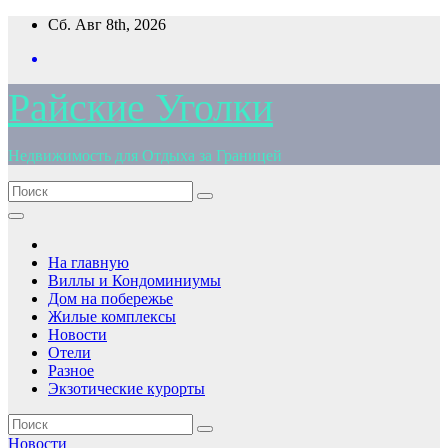
Перейти
Сб. Авг 8th, 2026
к
содержимому
Райские Уголки
Недвижимость для Отдыха за Границей
На главную
Виллы и Кондоминиумы
Дом на побережье
Жилые комплексы
Новости
Отели
Разное
Экзотические курорты
Новости