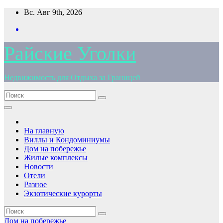
Перейти
Вс. Авг 9th, 2026
к
содержимому
Райские Уголки
Недвижимость для Отдыха за Границей
На главную
Виллы и Кондоминиумы
Дом на побережье
Жилые комплексы
Новости
Отели
Разное
Экзотические курорты
Дом на побережье