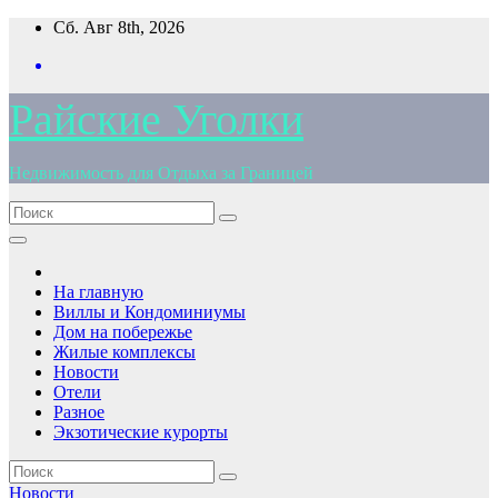
Перейти
Сб. Авг 8th, 2026
к
содержимому
Райские Уголки
Недвижимость для Отдыха за Границей
На главную
Виллы и Кондоминиумы
Дом на побережье
Жилые комплексы
Новости
Отели
Разное
Экзотические курорты
Новости