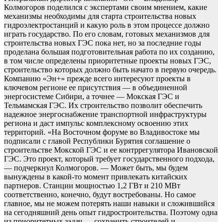
Колмогоров поделился с экспертами своим мнением, какие
механизмы необходимы для старта строительства новых
гидроэлектростанций и какую роль в этом процессе должно
играть государство. По его словам, готовых механизмов для
строительства новых ГЭС пока нет, но за последние годы
проделана большая подготовительная работа по их созданию,
в том числе определены приоритетные проекты новых ГЭС,
строительство которых должно быть начато в первую очередь.
Компанию «Эн+» прежде всего интересуют проекты в
ключевом регионе ее присутствия — в объединенной
энергосистеме Сибири, а точнее — Мокская ГЭС и
Тельмамская ГЭС. Их строительство позволит обеспечить
надежное энергоснабжение транспортной инфраструктуры
региона и даст импульс комплексному освоению этих
территорий. «На Восточном форуме во Владивостоке мы
подписали с главой Республики Бурятия соглашение о
строительстве Мокской ГЭС и ее контррегулятора Ивановской
ГЭС. Это проект, который требует государственного подхода,
— подчеркнул Колмогоров. — Может быть, мы будем
вынуждены в какой-то момент привлекать китайских
партнеров. Станции мощностью 1,2 ГВт и 210 МВт
соответственно, конечно, будут востребованы. Но самое
главное, мы не можем потерять наши навыки и сложившийся
на сегодняшний день опыт гидростроительства. Поэтому одна
из приоритетных задач — сохранить строителей и