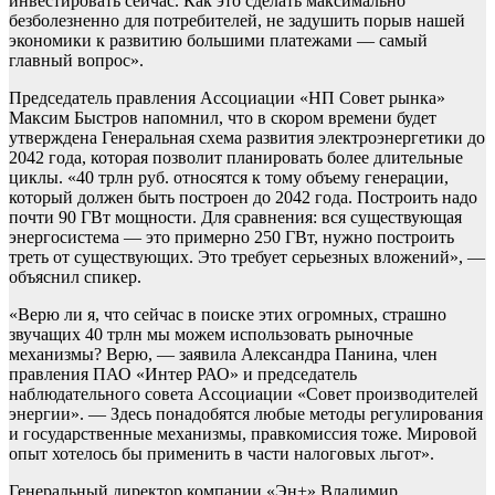
инвестировать сейчас. Как это сделать максимально
безболезненно для потребителей, не задушить порыв нашей
экономики к развитию большими платежами — самый
главный вопрос».
Председатель правления Ассоциации «НП Совет рынка»
Максим Быстров напомнил, что в скором времени будет
утверждена Генеральная схема развития электроэнергетики до
2042 года, которая позволит планировать более длительные
циклы. «40 трлн руб. относятся к тому объему генерации,
который должен быть построен до 2042 года. Построить надо
почти 90 ГВт мощности. Для сравнения: вся существующая
энергосистема — это примерно 250 ГВт, нужно построить
треть от существующих. Это требует серьезных вложений», —
объяснил спикер.
«Верю ли я, что сейчас в поиске этих огромных, страшно
звучащих 40 трлн мы можем использовать рыночные
механизмы? Верю, — заявила Александра Панина, член
правления ПАО «Интер РАО» и председатель
наблюдательного совета Ассоциации «Совет производителей
энергии». — Здесь понадобятся любые методы регулирования
и государственные механизмы, правкомиссия тоже. Мировой
опыт хотелось бы применить в части налоговых льгот».
Генеральный директор компании «Эн+» Владимир