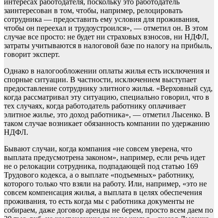
интересах работодателя, поскольку это работодатель
заинтересован в том, чтобы, например, релоцировать
сотрудника — предоставить ему условия для проживания,
чтобы он переехал и трудоустроился», — отметил он. В этом
случае все просто: не будет ни страховых взносов, ни НДФЛ,
затраты учитываются в налоговой базе по налогу на прибыль,
говорит эксперт.
Однако в налогообложении оплаты жилья есть исключения и
спорные ситуации. В частности, исключением выступает
предоставление сотруднику элитного жилья. «Верховный суд,
когда рассматривал эту ситуацию, специально говорил, что в
тех случаях, когда работодатель работнику оплачивает
элитное жилье, это доход работника», — отметил Лысенко. В
таком случае возникает обязанность компании по удержанию
НДФЛ.
Бывают случаи, когда компания «не совсем уверена, что
выплата предусмотрена законом», например, если речь идет
не о релокации сотрудника, подпадающей под статью 169
Трудового кодекса, а о выплате «подъемных» работнику,
которого только что взяли на работу. Или, например, «это не
совсем компенсация жилья, а выплата в целях обеспечения
проживания, то есть когда мы с работника документы не
собираем, даже договор аренды не берем, просто всем даем по