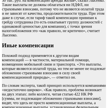
30 тыс. руб. на компенсацию аренды жилья», сказал Лысенко.
Такие выплаты не должны облагаться ни НДФЛ, ни
страховыми взносами, потому что не являются оплатой труда
и не зависят от качества, продолжительности труда. При этом
даже в случае, если тариф такой компенсации привязан к
грейду сотрудника (то есть охватывает группу должностей с
одинаковой ценностью для компании), с точки зрения
налогообложения это «как правило, не критично», считает
Лысенко.
Иные компенсации
Похожий подход применяется к другим видам
компенсаций — в частности, материальной помощи,
возмещению мобильной связи и транспорта. «Это выплаты,
которые являются оплатой труда, но тем не менее не подлежат
обложению страховыми взносами в силу своей
компенсационной природы», — отметил он.
По словам эксперта, такой принцип используется компаниями
«недостаточно широко». «Как правило, проблема возникает
на двух этапах: либо коллеги, читая статью 422 НК РФ
[суммы, не подлежащие обложению страховыми взносами],
видят, что здесь не просто компенсационные выплаты, а
компенсационные выплаты, установленные федеральным