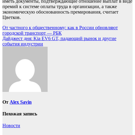
иметь документы, подтверждающие отношение выплат в виде
премий к системе оплаты труда в организации, а также
экономическую обоснованность премирования, считает
Цветков.
Навигация
От частного к общественному: как в России обновляют
городской транспорт — РБК
по
Дайджест дня: Kia EV6 GT, падающий рынок и другие
записям
события индустрии
От
Alex Savin
Похожая запись
Новости