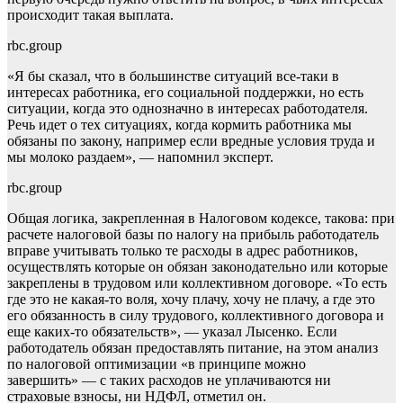
происходит такая выплата.
rbc.group
«Я бы сказал, что в большинстве ситуаций все-таки в
интересах работника, его социальной поддержки, но есть
ситуации, когда это однозначно в интересах работодателя.
Речь идет о тех ситуациях, когда кормить работника мы
обязаны по закону, например если вредные условия труда и
мы молоко раздаем», — напомнил эксперт.
rbc.group
Общая логика, закрепленная в Налоговом кодексе, такова: при
расчете налоговой базы по налогу на прибыль работодатель
вправе учитывать только те расходы в адрес работников,
осуществлять которые он обязан законодательно или которые
закреплены в трудовом или коллективном договоре. «То есть
где это не какая-то воля, хочу плачу, хочу не плачу, а где это
его обязанность в силу трудового, коллективного договора и
еще каких-то обязательств», — указал Лысенко. Если
работодатель обязан предоставлять питание, на этом анализ
по налоговой оптимизации «в принципе можно
завершить» — с таких расходов не уплачиваются ни
страховые взносы, ни НДФЛ, отметил он.