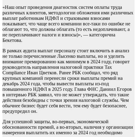
«Наш опыт проведения диагностик систем оплаты труда
различных клиентов, методологии обложения ими различных
выплат работникам НДФЛ и страховыми взносами
показывает, что чаще всего компании все-таки по ошибке не
облагают то, что должны облагать (то есть недоплачивают, а
не переплачивают налоги и взносы)», — категорична
Бекетова.
В рамках аудита выплат персоналу стоит включить в анализ
не только перечисленные Лысенко выплаты, но и уделить
внимание премированию как минимум в 2024 году, говорит
руководитель направления налоговой практики Tax
Compliance Иван Цветков. Ранее РБК сообщал, что ряд
крупных компаний перенесли сроки выплаты премий на
декабрь 2024 года, чтобы вывести выплаты из-под
повышенного НДФЛ в 2025 году. Глава ФНС Даниил Егоров
в интервью РБК заявил, что не может утверждать, что такие
действия безобидны с точки зрения налоговой службы. Чем
обычнее бизнес будет себя вести, тем ему будет безопаснее,
предупредил он.
Для успешной защиты, во-первых, экономической
обоснованности премий, а во-вторых, наличия у организации
намерения выплатить их именно за 2024 год необходимо