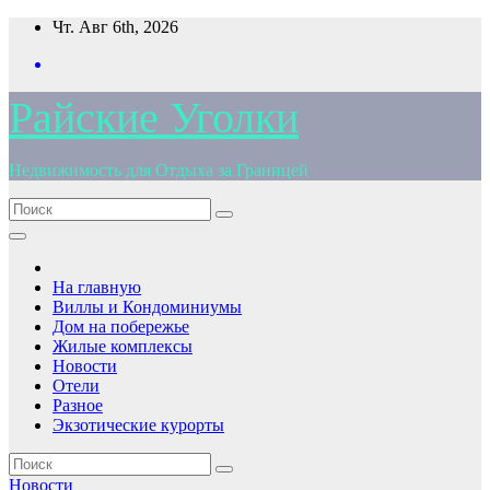
Перейти
Чт. Авг 6th, 2026
к
содержимому
Райские Уголки
Недвижимость для Отдыха за Границей
На главную
Виллы и Кондоминиумы
Дом на побережье
Жилые комплексы
Новости
Отели
Разное
Экзотические курорты
Новости