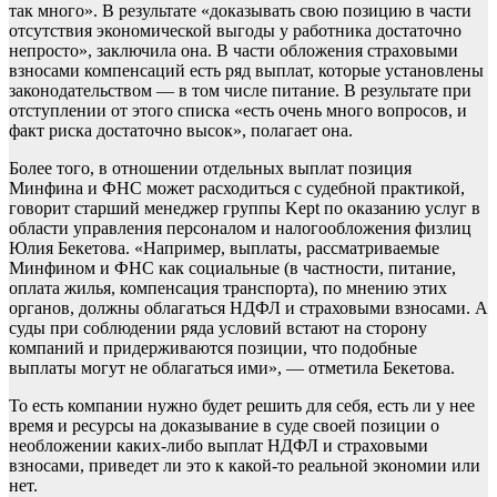
так много». В результате «доказывать свою позицию в части
отсутствия экономической выгоды у работника достаточно
непросто», заключила она. В части обложения страховыми
взносами компенсаций есть ряд выплат, которые установлены
законодательством — в том числе питание. В результате при
отступлении от этого списка «есть очень много вопросов, и
факт риска достаточно высок», полагает она.
Более того, в отношении отдельных выплат позиция
Минфина и ФНС может расходиться с судебной практикой,
говорит старший менеджер группы Kept по оказанию услуг в
области управления персоналом и налогообложения физлиц
Юлия Бекетова. «Например, выплаты, рассматриваемые
Минфином и ФНС как социальные (в частности, питание,
оплата жилья, компенсация транспорта), по мнению этих
органов, должны облагаться НДФЛ и страховыми взносами. А
суды при соблюдении ряда условий встают на сторону
компаний и придерживаются позиции, что подобные
выплаты могут не облагаться ими», — отметила Бекетова.
То есть компании нужно будет решить для себя, есть ли у нее
время и ресурсы на доказывание в суде своей позиции о
необложении каких-либо выплат НДФЛ и страховыми
взносами, приведет ли это к какой-то реальной экономии или
нет.