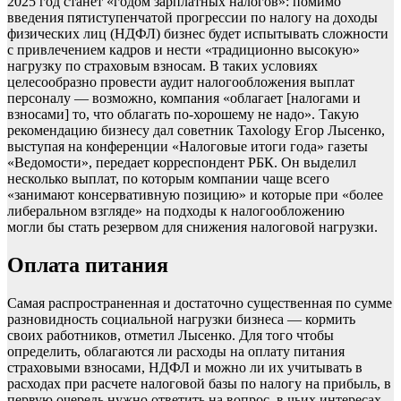
2025 год станет «годом зарплатных налогов»: помимо
введения пятиступенчатой прогрессии по налогу на доходы
физических лиц (НДФЛ) бизнес будет испытывать сложности
с привлечением кадров и нести «традиционно высокую»
нагрузку по страховым взносам. В таких условиях
целесообразно провести аудит налогообложения выплат
персоналу — возможно, компания «облагает [налогами и
взносами] то, что облагать по-хорошему не надо». Такую
рекомендацию бизнесу дал советник Taxology Егор Лысенко,
выступая на конференции «Налоговые итоги года» газеты
«Ведомости», передает корреспондент РБК. Он выделил
несколько выплат, по которым компании чаще всего
«занимают консервативную позицию» и которые при «более
либеральном взгляде» на подходы к налогообложению
могли бы стать резервом для снижения налоговой нагрузки.
Оплата питания
Самая распространенная и достаточно существенная по сумме
разновидность социальной нагрузки бизнеса — кормить
своих работников, отметил Лысенко. Для того чтобы
определить, облагаются ли расходы на оплату питания
страховыми взносами, НДФЛ и можно ли их учитывать в
расходах при расчете налоговой базы по налогу на прибыль, в
первую очередь нужно ответить на вопрос, в чьих интересах