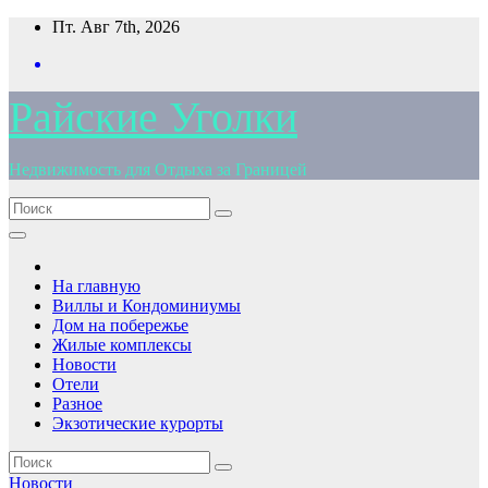
Перейти
Пт. Авг 7th, 2026
к
содержимому
Райские Уголки
Недвижимость для Отдыха за Границей
На главную
Виллы и Кондоминиумы
Дом на побережье
Жилые комплексы
Новости
Отели
Разное
Экзотические курорты
Новости