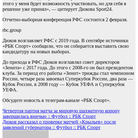
этого у меня будет возможность участвовать, но для себя я
решение уже принял», — цитирует Дюкова Sport24.
Отчетно-выборная конференция РФС состоится 2 февраля.
rbc.group
Дюков возглавляет РФС с 2019 года. В сентябре источники
«РБК Спорт» сообщили, что он собирается выставить свою
кандидатуру на новых выборах.
До прихода в РФС Дюков возглавлял совет директоров
«Зенита» с 2017 года. До этого с 2008-го он был президентом
клуба. За период его работы «Зенит» трижды стал чемпионом
России, четыре раза завоевал Суперкубок России, два раза —
Кубок России, в 2008 году — Кубок УЕФА и Суперкубок
УЕФА.
Обсудите новость в телеграм-канале «РБК Спорт».
Навигация
Четвертая партия матча за мировую шахматную корону
завершилась вничью :: Футбол :: РБК Спорт
по
Дюков рассказал о проверке матчей «Крыльев» после
записям
заявлений губернатора :: Футбол :: РБК Спорт