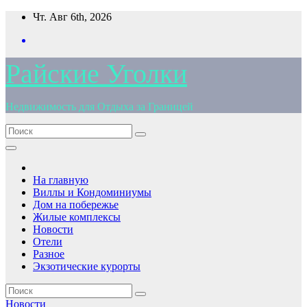
Перейти
Чт. Авг 6th, 2026
к
содержимому
Райские Уголки
Недвижимость для Отдыха за Границей
На главную
Виллы и Кондоминиумы
Дом на побережье
Жилые комплексы
Новости
Отели
Разное
Экзотические курорты
Новости