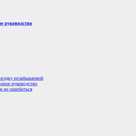
ое руководство
поездку незабываемой
олное руководство
 и не ошибиться