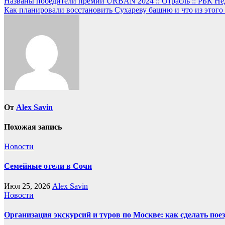
Навигация
Названы победители премии URBAN 2024 :: Отрасль :: РБК Н
Как планировали восстановить Сухареву башню и что из этого 
по
записям
От
Alex Savin
Похожая запись
Новости
Семейные отели в Сочи
Июл 25, 2026
Alex Savin
Новости
Организация экскурсий и туров по Москве: как сделать пое