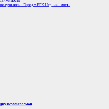
едвижимость
получилось :: Город :: РБК Недвижимость
здку незабываемой