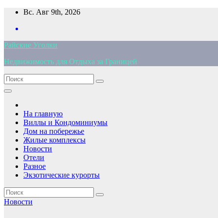
Перейти
Вс. Авг 9th, 2026
к
содержимому
Райские Уголки
Недвижимость для Отдыха за Границей
На главную
Виллы и Кондоминиумы
Дом на побережье
Жилые комплексы
Новости
Отели
Разное
Экзотические курорты
Новости