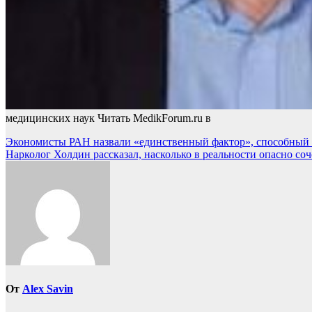
медицинских наук
Читать MedikForum.ru в
Навигация
Экономисты РАН назвали «единственный фактор», способны
Нарколог Холдин рассказал, насколько в реальности опасно соч
по
записям
От
Alex Savin