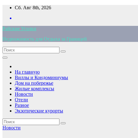
Перейти
Сб. Авг 8th, 2026
к
содержимому
Райские Уголки
Недвижимость для Отдыха за Границей
На главную
Виллы и Кондоминиумы
Дом на побережье
Жилые комплексы
Новости
Отели
Разное
Экзотические курорты
Новости