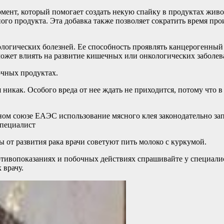
ент, который помогает создать некую спайку в продуктах живо
ного продукта. Эта добавка также позволяет сократить время пр
нкологических болезней. Ее способность проявлять канцерогенны
ожет влиять на развитие кишечных или онкологических заболев
очных продуктах.
 никак. Особого вреда от нее ждать не приходится, потому что 
ном союзе ЕАЭС использование мясного клея законодательно зап
специалист
ы от развития рака врачи советуют пить молоко с куркумой.
ивопоказаниях и побочных действиях спрашивайте у специалист
 врачу.