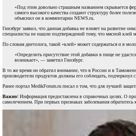
«Под этим довольно страшным названием скрывается ферм
самого высокого качества создают структуру более полез
объяснил он в комментарии NEWS.ru.
Гинзбург заявил, что данная добавка не влияет на развитие о
специалисты не нашли подтверждений тому, что мясной клей м
По словам диетолога, такой «клей» может содержаться и в мол
«Определить присутствие этой добавки в пище не удастся
возникает», — заметил Гинзбург.
В то же время он обратил внимание, что в России и в Таможен
производители продуктов должны его соблюдать, подчеркнул 
Ранее портал MedikForum.ru писал о том, что для лучшей защит
Важно
!
Информация предоставлена в справочных целях. О прот
самолечением. При первых признаках заболевания обратитесь к