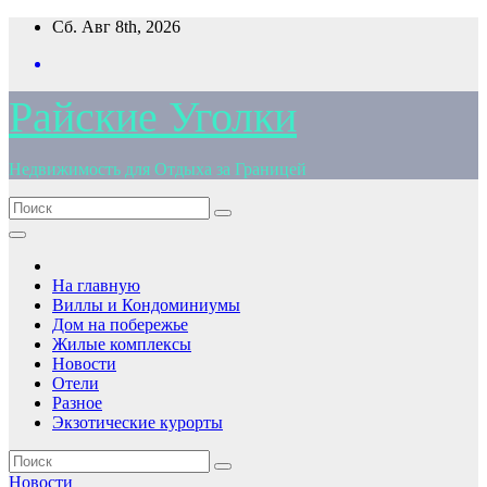
Перейти
Сб. Авг 8th, 2026
к
содержимому
Райские Уголки
Недвижимость для Отдыха за Границей
На главную
Виллы и Кондоминиумы
Дом на побережье
Жилые комплексы
Новости
Отели
Разное
Экзотические курорты
Новости