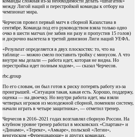
команды сложная из-за необходимости делать «шпагатик»
между Лигой наций и перестройкой команды к отбору на
чемпионат мира.
Черчесов провел первый матч в сборной Казахстана в
сентябре. Команда под его руководством взяла только одно
очко в шести матчах (не забив ни разу и пропустив 15 голов)
и досрочно вылетела в третий дивизион Лиги наций УЕФА.
«Результат определяется в двух плоскостях: то, что на
таблице — можно смело поставить тройку с минусом. А что
внутри мы делали — работа идет, которая не видна. Но
перестройка идет полным ходом», — сказал Черчесов.
rbc.group
По его словам, он был готов к риску потерять работу из-за
проигрышей. «Ситуация такая, какая есть. Хорошо, поддержу,
оценка — на двоечку. Но внутри работа идет, мы взяли
четверых игроков из молодежной сборной, поменяли систему,
начали играть в четыре защитника», — отметил тренер.
Черчесов в 2016–2021 годах возглавлял сборную России. На
клубном уровне тренер работал в московских «Спартаке» и
«Динамо», «Тереке», «Амкаре», польской «Легии»,
венгерском «Ференцвароше» и других командах.