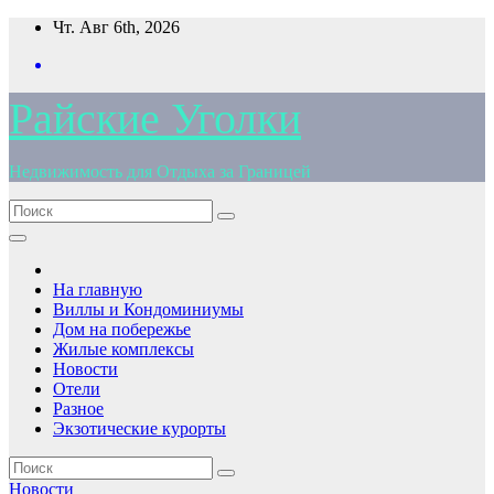
Перейти
Чт. Авг 6th, 2026
к
содержимому
Райские Уголки
Недвижимость для Отдыха за Границей
На главную
Виллы и Кондоминиумы
Дом на побережье
Жилые комплексы
Новости
Отели
Разное
Экзотические курорты
Новости