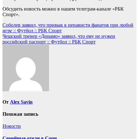
Обсудить новость можно в нашем телеграм-канале «РБК
Спорт».
Навигация
Соболев заявил, что привык к ненависти фанатов при любой
игре :: Футбол :: РБК Спорт
по
Чешский тренер «Динамо» заявил, что ему не нужен
записям
российский паспорт :: Футбол :: РБК Спорт
От
Alex Savin
Похожая запись
Новости
Семейные отели в Сочи