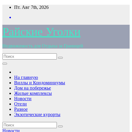
Перейти
Пт. Авг 7th, 2026
к
содержимому
Райские Уголки
Недвижимость для Отдыха за Границей
На главную
Виллы и Кондоминиумы
Дом на побережье
Жилые комплексы
Новости
Отели
Разное
Экзотические курорты
Новости