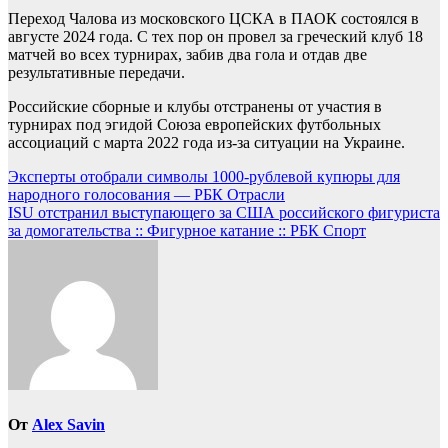
Переход Чалова из московского ЦСКА в ПАОК состоялся в
августе 2024 года. С тех пор он провел за греческий клуб 18
матчей во всех турнирах, забив два гола и отдав две
результативные передачи.
Российские сборные и клубы отстранены от участия в
турнирах под эгидой Союза европейских футбольных
ассоциаций с марта 2022 года из-за ситуации на Украине.
Навигация
Эксперты отобрали символы 1000-рублевой купюры для
народного голосования — РБК Отрасли
по
ISU отстранил выступающего за США российского фигуриста
записям
за домогательства :: Фигурное катание :: РБК Спорт
От
Alex Savin