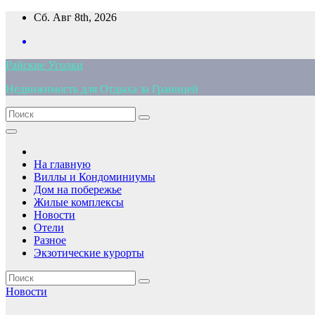
Перейти
Сб. Авг 8th, 2026
к
содержимому
Райские Уголки
Недвижимость для Отдыха за Границей
На главную
Виллы и Кондоминиумы
Дом на побережье
Жилые комплексы
Новости
Отели
Разное
Экзотические курорты
Новости