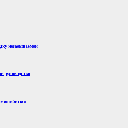
здку незабываемой
ое руководство
не ошибиться