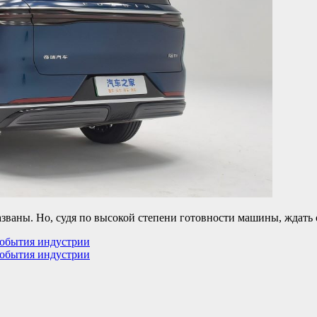
азваны. Но, судя по высокой степени готовности машины, ждать 
 события индустрии
 события индустрии