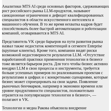
Аналитики MTS AI среди основных факторов, сдерживающих
рост российского рынка LLM-продуктов, называют
санкционные ограничения и дефицит квалифицированных
специалистов в области искусственного интеллекта и
машинного обучения. В то же время нехватка кадров будет
способствовать более быстрой автоматизации и роботизации
компаний, оговариваются в MTS AI.
Представитель VK среди барьеров на пути развития рынка
назвал также недостаток компетенций в сегменте Enteprise
(крупные клиенты). Кроме того, компании видят риски
возможной недостоверности результатов LLM. «Отсутствие
наработанной практики применения технологии в бизнесе
тоже является барьером роста. Для того чтобы бизнес активно
внедрял LLM в свои процессы и инструменты, требуется
больше успешных примеров по реализованным проектам с
результатами в цифрах и с конкретными сценариями, которые
бизнес может спроецировать на свои задачи. Появление
рыночных бенчмарков, например в экономии времени или
уровне продуктивности специалистов, положительно
отразится на популяризации технологии в бизнесе», —
полагают в VK.
Технологии и медиа
Ракова объяснила внедрение