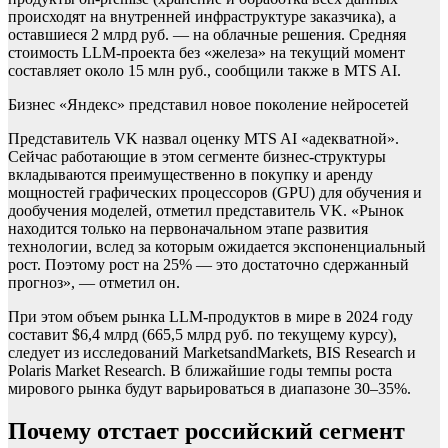
происходят на внутренней инфраструктуре заказчика), а
оставшиеся 2 млрд руб. — на облачные решения. Средняя
стоимость LLM-проекта без «железа» на текущий момент
составляет около 15 млн руб., сообщили также в MTS AI.
Бизнес
«Яндекс» представил новое поколение нейросетей
Представитель VK назвал оценку MTS AI «адекватной».
Сейчас работающие в этом сегменте бизнес-структуры
вкладываются преимущественно в покупку и аренду
мощностей графических процессоров (GPU) для обучения и
дообучения моделей, отметил представитель VK. «Рынок
находится только на первоначальном этапе развития
технологии, вслед за которым ожидается экспоненциальный
рост. Поэтому рост на 25% — это достаточно сдержанный
прогноз», — отметил он.
При этом объем рынка LLM-продуктов в мире в 2024 году
составит $6,4 млрд (665,5 млрд руб. по текущему курсу),
следует из исследований MarketsandMarkets, BIS Research и
Polaris Market Research. В ближайшие годы темпы роста
мирового рынка будут варьироваться в диапазоне 30–35%.
Почему отстает российский сегмент