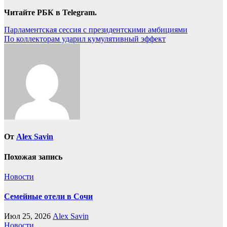
Читайте РБК в Telegram.
Навигация
Парламентская сессия с президентскими амбициями
По коллекторам ударил кумулятивный эффект
по
записям
От
Alex Savin
Похожая запись
Новости
Семейные отели в Сочи
Июл 25, 2026
Alex Savin
Новости