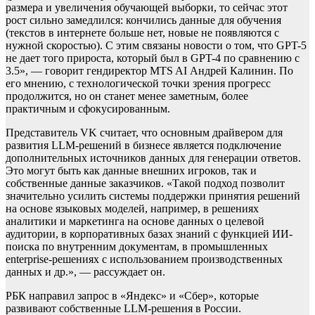
размера и увеличения обучающей выборки, то сейчас этот
рост сильно замедлился: кончились данные для обучения
(текстов в интернете больше нет, новые не появляются с
нужной скоростью). С этим связаны новости о том, что GPT-5
не дает того прироста, который был в GPT-4 по сравнению с
3.5», — говорит гендиректор MTS AI Андрей Калинин. По
его мнению, с технологической точки зрения прогресс
продолжится, но он станет менее заметным, более
практичным и сфокусированным.
Представитель VK считает, что основным драйвером для
развития LLM-решений в бизнесе является подключение
дополнительных источников данных для генерации ответов.
Это могут быть как данные внешних игроков, так и
собственные данные заказчиков. «Такой подход позволит
значительно усилить системы поддержки принятия решений
на основе языковых моделей, например, в решениях
аналитики и маркетинга на основе данных о целевой
аудитории, в корпоративных базах знаний с функцией ИИ-
поиска по внутренним документам, в промышленных
enterprise-решениях с использованием производственных
данных и др.», — рассуждает он.
РБК направил запрос в «Яндекс» и «Сбер», которые
развивают собственные LLM-решения в России.