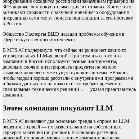
оборудование обходится российским заказчикам примерно на
30% дороже, чем покупателям в других странах. Кроме того,
возникают сложности с закупкой новейшего оборудования —
посредники сами могут попасть под санкции за его поставку
в Россию.
Общество
Эксперты ВШЭ назвали проблемы обучения в
сфере искусственного интеллекта
В MTS AI подчеркнули, что сейчас на рынке нет каких-то
универсальных LLM-решений. При этом из-за того что
компании в России используют разные инструменты,
довольно сложно интегрировать продукты на основе
языковых моделей в уже существующие системы. «Важно,
чтобы модели хорошо работали с внутренними программами
и базами данных, но на практике это требует времени и
специальных технических решений», — указал представитель
компании.
Зачем компании покупают LLM
В MTS AI выделяют два основных тренда в спросе на LLM-
решения. Первый — их развертывание на собственных
серверах заказчика (on-premise). В условиях растущих
опасений по поводу утечек данных компании все чаще