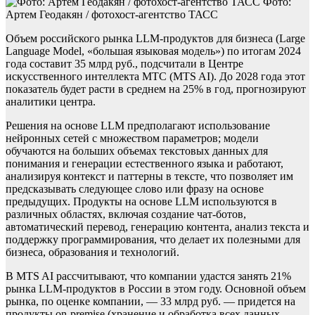
Фото:
Артем Геодакян / фотохост-агентство ТАСС
Объем российского рынка LLM-продуктов для бизнеса (Large
Language Model, «большая языковая модель») по итогам 2024
года составит 35 млрд руб., подсчитали в Центре
искусственного интеллекта МТС (MTS AI). До 2028 года этот
показатель будет расти в среднем на 25% в год, прогнозируют
аналитики центра.
Решения на основе LLM предполагают использование
нейронных сетей с множеством параметров; модели
обучаются на больших объемах текстовых данных для
понимания и генерации естественного языка и работают,
анализируя контекст и паттерны в тексте, что позволяет им
предсказывать следующее слово или фразу на основе
предыдущих. Продукты на основе LLM используются в
различных областях, включая создание чат-ботов,
автоматический перевод, генерацию контента, анализ текста и
поддержку программирования, что делает их полезными для
бизнеса, образования и технологий.
В MTS AI рассчитывают, что компании удастся занять 21%
рынка LLM-продуктов в России в этом году. Основной объем
рынка, по оценке компании, — 33 млрд руб. — придется на
продукты on-premise (хранение и обработка всех данных