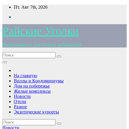
Перейти
Пт. Авг 7th, 2026
к
содержимому
Райские Уголки
Недвижимость для Отдыха за Границей
На главную
Виллы и Кондоминиумы
Дом на побережье
Жилые комплексы
Новости
Отели
Разное
Экзотические курорты
Новости