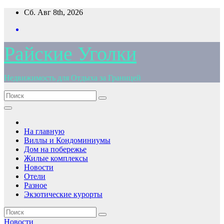
Перейти
Сб. Авг 8th, 2026
к
содержимому
Райские Уголки
Недвижимость для Отдыха за Границей
На главную
Виллы и Кондоминиумы
Дом на побережье
Жилые комплексы
Новости
Отели
Разное
Экзотические курорты
Новости