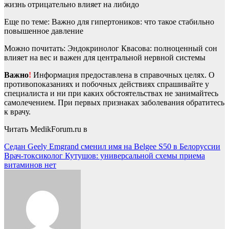
жизнь отрицательно влияет на либидо
Еще по теме: Важно для гипертоников: что такое стабильно
повышенное давление
Можно почитать: Эндокринолог Квасова: полноценный сон
влияет на вес и важен для центральной нервной системы
Важно
!
Информация предоставлена в справочных целях. О
противопоказаниях и побочных действиях спрашивайте у
специалиста и ни при каких обстоятельствах не занимайтесь
самолечением. При первых признаках заболевания обратитесь
к врачу.
Читать MedikForum.ru в
Навигация
Седан Geely Emgrand сменил имя на Belgee S50 в Белоруссии
Врач-токсиколог Кутушов: универсальной схемы приема
по
витаминов нет
записям