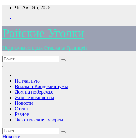
Перейти
Чт. Авг 6th, 2026
к
содержимому
Райские Уголки
Недвижимость для Отдыха за Границей
На главную
Виллы и Кондоминиумы
Дом на побережье
Жилые комплексы
Новости
Отели
Разное
Экзотические курорты
Новости