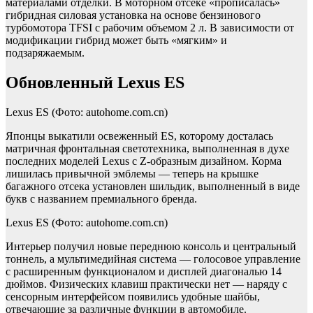
материалами отделки. В моторном отсеке «прописалась»
гибридная силовая установка на основе бензинового
турбомотора TFSI с рабочим объемом 2 л. В зависимости от
модификации гибрид может быть «мягким» и
подзаряжаемым.
Обновленный Lexus ES
Lexus ES
(Фото: autohome.com.cn)
Японцы выкатили освеженный ES, которому досталась
матричная фронтальная светотехника, выполненная в духе
последних моделей Lexus с Z-образным дизайном. Корма
лишилась привычной эмблемы — теперь на крышке
багажного отсека установлен шильдик, выполненный в виде
букв с названием премиального бренда.
Lexus ES
(Фото: autohome.com.cn)
Интерьер получил новые переднюю консоль и центральный
тоннель, а мультимедийная система — голосовое управление
с расширенным функционалом и дисплей диагональю 14
дюймов. Физических клавиш практически нет — наряду с
сенсорным интерфейсом появились удобные шайбы,
отвечающие за различные функции в автомобиле.