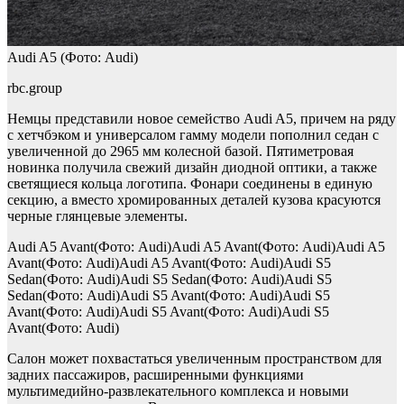
Audi A5
(Фото: Audi)
rbc.group
Немцы представили новое семейство Audi A5, причем на ряду
с хетчбэком и универсалом гамму модели пополнил седан с
увеличенной до 2965 мм колесной базой. Пятиметровая
новинка получила свежий дизайн диодной оптики, а также
светящиеся кольца логотипа. Фонари соединены в единую
секцию, а вместо хромированных деталей кузова красуются
черные глянцевые элементы.
Audi A5 Avant(Фото: Audi)Audi A5 Avant(Фото: Audi)Audi A5
Avant(Фото: Audi)Audi A5 Avant(Фото: Audi)Audi S5
Sedan(Фото: Audi)Audi S5 Sedan(Фото: Audi)Audi S5
Sedan(Фото: Audi)Audi S5 Avant(Фото: Audi)Audi S5
Avant(Фото: Audi)Audi S5 Avant(Фото: Audi)Audi S5
Avant(Фото: Audi)
Салон может похвастаться увеличенным пространством для
задних пассажиров, расширенными функциями
мультимедийно-развлекательного комплекса и новыми