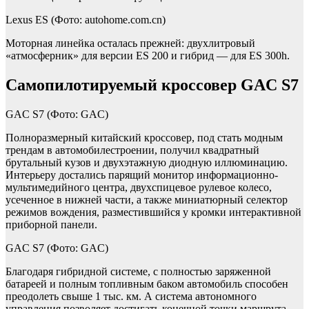
Lexus ES
(Фото: autohome.com.cn)
Моторная линейка осталась прежней: двухлитровый
«атмосферник» для версии ES 200 и гибрид — для ES 300h.
Самопилотируемый кроссовер GAC S7
GAC S7
(Фото: GAC)
Полноразмерный китайский кроссовер, под стать модным
трендам в автомобилестроении, получил квадратный
брутальный кузов и двухэтажную диодную иллюминацию.
Интерьеру достались парящий монитор информационно-
мультимедийного центра, двухспицевое рулевое колесо,
усеченное в нижней части, а также миниатюрный селектор
режимов вождения, разместившийся у кромки интерактивной
приборной панели.
GAC S7
(Фото: GAC)
Благодаря гибридной системе, с полностью заряженной
батареей и полным топливным баком автомобиль способен
преодолеть свыше 1 тыс. км. А система автономного
управления позволяет достигать конечной точки маршрута,