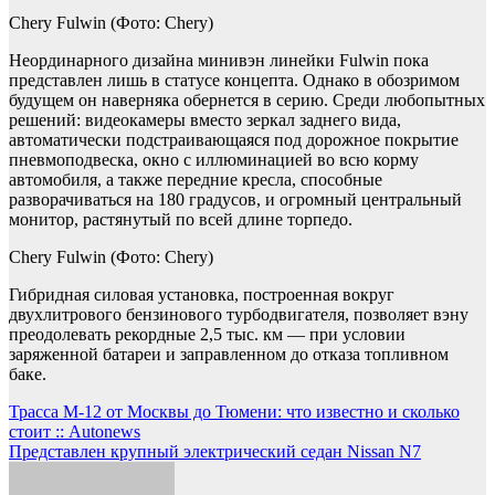
Chery Fulwin
(Фото: Chery)
Неординарного дизайна минивэн линейки Fulwin пока
представлен лишь в статусе концепта. Однако в обозримом
будущем он наверняка обернется в серию. Среди любопытных
решений: видеокамеры вместо зеркал заднего вида,
автоматически подстраивающаяся под дорожное покрытие
пневмоподвеска, окно с иллюминацией во всю корму
автомобиля, а также передние кресла, способные
разворачиваться на 180 градусов, и огромный центральный
монитор, растянутый по всей длине торпедо.
Chery Fulwin
(Фото: Chery)
Гибридная силовая установка, построенная вокруг
двухлитрового бензинового турбодвигателя, позволяет вэну
преодолевать рекордные 2,5 тыс. км — при условии
заряженной батареи и заправленном до отказа топливном
баке.
Навигация
Трасса М-12 от Москвы до Тюмени: что известно и сколько
стоит :: Autonews
по
Представлен крупный электрический седан Nissan N7
записям