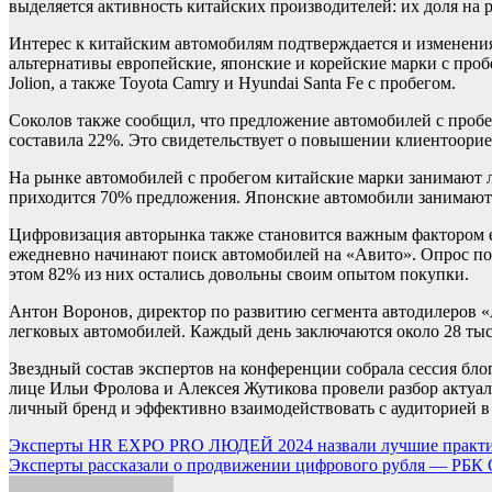
выделяется активность китайских производителей: их доля на 
Интерес к китайским автомобилям подтверждается и изменени
альтернативы европейские, японские и корейские марки с про
Jolion, а также Toyota Camry и Hyundai Santa Fe с пробегом.
Соколов также сообщил, что предложение автомобилей с проб
составила 22%. Это свидетельствует о повышении клиентоори
На рынке автомобилей с пробегом китайские марки занимают л
приходится 70% предложения. Японские автомобили занимают 
Цифровизация авторынка также становится важным фактором ег
ежедневно начинают поиск автомобилей на «Авито». Опрос пок
этом 82% из них остались довольны своим опытом покупки.
Антон Воронов, директор по развитию сегмента автодилеров «
легковых автомобилей. Каждый день заключаются около 28 тыс.
Звездный состав экспертов на конференции собрала сессия бло
лице Ильи Фролова и Алексея Жутикова провели разбор актуал
личный бренд и эффективно взаимодействовать с аудиторией в
Навигация
Эксперты HR EXPO PRO ЛЮДЕЙ 2024 назвали лучшие практик
Эксперты рассказали о продвижении цифрового рубля — РБК 
по