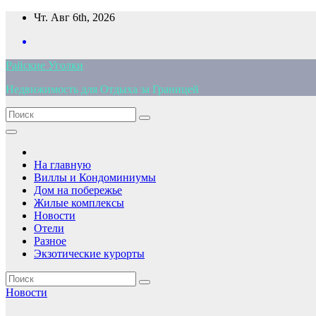
Перейти
Чт. Авг 6th, 2026
к
содержимому
Райские Уголки
Недвижимость для Отдыха за Границей
На главную
Виллы и Кондоминиумы
Дом на побережье
Жилые комплексы
Новости
Отели
Разное
Экзотические курорты
Новости