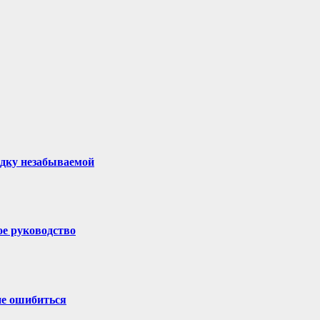
здку незабываемой
ое руководство
не ошибиться