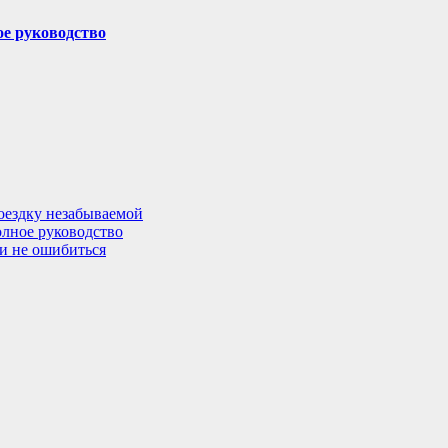
ое руководство
поездку незабываемой
олное руководство
 и не ошибиться