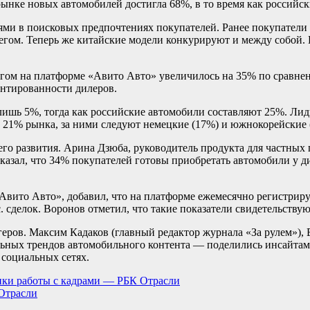
рынке новых автомобилей достигла 68%, в то время как российс
ями в поисковых предпочтениях покупателей. Ранее покупатели
бегом. Теперь же китайские модели конкурируют и между собой.
егом на платформе «Авито Авто» увеличилось на 35% по сравне
ентированности дилеров.
ишь 5%, тогда как российские автомобили составляют 25%. Лид
21% рынка, за ними следуют немецкие (17%) и южнокорейские 
о развития. Арина Дзюба, руководитель продукта для частных п
азал, что 34% покупателей готовы приобретать автомобили у д
Авито Авто», добавил, что на платформе ежемесячно регистриру
 сделок. Воронов отметил, что такие показатели свидетельствую
геров. Максим Кадаков (главный редактор журнала «За рулем»), 
ьных трендов автомобильного контента — поделились инсайтами 
 социальных сетях.
и работы с кадрами — РБК Отрасли
Отрасли