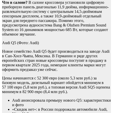
Что в салоне?
В салоне кроссовера установили цифровую
приборную панель диагональю 11,9 дюйма, информационно-
развлекательную систему с центральным 14,5-дюймовым
сенсорным дисплеем, а также 10,9-дюймовый отдельный
экран для переднего пассажира. Помимо этого,
предусмотрена аудиосистема Bang & Olufsen Premium Sound
System из 16 динамиков мощностью 685 Вт, которые создают
объемное звучание.
Audi Q5
(Фото: Audi)
Новое семейство Audi Q5 будет производиться на заводе Audi
в Сан-Хосе-Чьяпа, Мексика. В Германии и ряде других
европейских стран новые кроссоверы поступят в продажу в
первом квартале 2025 года, немецкие клиенты марки могут
оформить предзаказ уже сейчас.
Цены начинаются с 52 300 евро (около 5,3 млн руб.) за
базовую модель, дизельный вариант обойдется минимум в
57 100 евро (5,8 млн руб.), а топовая версия Audi SQ5 оценена
минимум в 82 900 евро (8,4 млн руб.).
Audi анонсировала премьеру нового Q5: характеристики
и фото
«Скидок нет»: в России подорожали автомобили Audi,