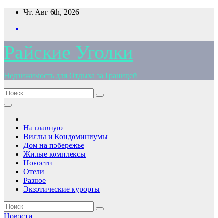
Перейти
Чт. Авг 6th, 2026
к
содержимому
Райские Уголки
Недвижимость для Отдыха за Границей
На главную
Виллы и Кондоминиумы
Дом на побережье
Жилые комплексы
Новости
Отели
Разное
Экзотические курорты
Новости