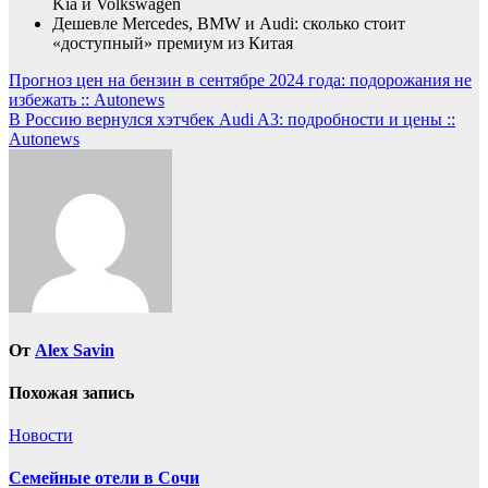
Kia и Volkswagen
Дешевле Mercedes, BMW и Audi: сколько стоит
«доступный» премиум из Китая
Навигация
Прогноз цен на бензин в сентябре 2024 года: подорожания не
избежать :: Autonews
по
В Россию вернулся хэтчбек Audi A3: подробности и цены ::
записям
Autonews
От
Alex Savin
Похожая запись
Новости
Семейные отели в Сочи