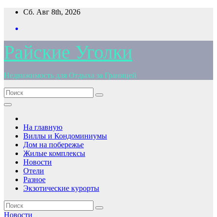
Перейти
Сб. Авг 8th, 2026
к
содержимому
Райские Уголки
Недвижимость для Отдыха за Границей
На главную
Виллы и Кондоминиумы
Дом на побережье
Жилые комплексы
Новости
Отели
Разное
Экзотические курорты
Новости