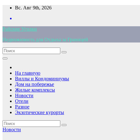
Перейти
Вс. Авг 9th, 2026
к
содержимому
Райские Уголки
Недвижимость для Отдыха за Границей
На главную
Виллы и Кондоминиумы
Дом на побережье
Жилые комплексы
Новости
Отели
Разное
Экзотические курорты
Новости