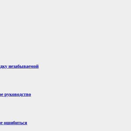
здку незабываемой
ое руководство
не ошибиться