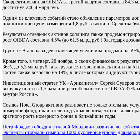
Скорректированная OIBDA за третий квартал составила 84,3 млр
достигнув 246,4 млрд руб.
Одним из ключевых событий стало объявление параметров допэ
подписки при цене размещения 1,8 руб. за акцию. Средства б
Результаты отдельных активов холдинга также продемонстриров
рост OIBDA составил 4,5% (до 61,5 млрд руб.) благодаря дохода
Группа «Эталон» за девять месяцев увеличила продажи на 59%, 
Кроме того, в четверг, 28 ноября, о своих финансовых результ
36%, до 5,3 млрд руб., а загрузка сети увеличилась почти на 5
гостей также возросло на 19%, в числе которых лидируют тури
Инвестиционный стратег УК «Арикапитал» Сергей Суверов отме
выручку почти в 1,5 раза при рентабельности по OIBDA 37% за
внутри России».
Cosmos Hotel Group активно развивает не только отельные усл
номерной фонд, так и отели под управлением, что позволяет р
кратного роста номерного фонда в ближайшие годы.
Навигация
Петр Фрадков обсудил с главой Мордовии развитие легкой атл
Эксперты отобрали символы 1000-рублевой купюры для народ
по