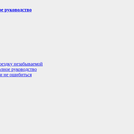
ое руководство
поездку незабываемой
олное руководство
 и не ошибиться