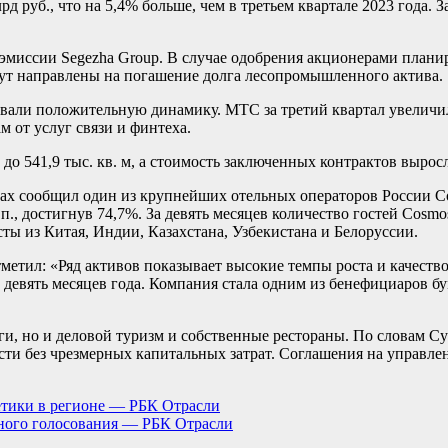
д руб., что на 5,4% больше, чем в третьем квартале 2023 года. 
миссии Segezha Group. В случае одобрения акционерами планиру
удут направлены на погашение долга лесопромышленного актива.
али положительную динамику. МТС за третий квартал увеличил в
м от услуг связи и финтеха.
до 541,9 тыс. кв. м, а стоимость заключенных контрактов выросл
атах сообщил один из крупнейших отельных операторов России Co
 п.п., достигнув 74,7%. За девять месяцев количество гостей Co
сты из Китая, Индии, Казахстана, Узбекистана и Белоруссии.
тил: «Ряд активов показывает высокие темпы роста и качество 
 девять месяцев года. Компания стала одним из бенефициаров б
уги, но и деловой туризм и собственные рестораны. По словам С
асти без чрезмерных капитальных затрат. Соглашения на управл
етики в регионе — РБК Отрасли
ного голосования — РБК Отрасли