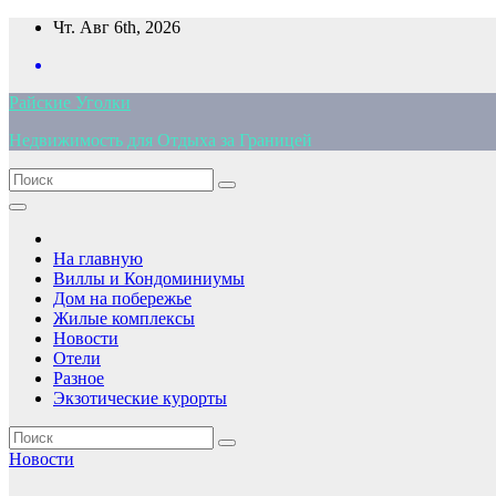
Перейти
Чт. Авг 6th, 2026
к
содержимому
Райские Уголки
Недвижимость для Отдыха за Границей
На главную
Виллы и Кондоминиумы
Дом на побережье
Жилые комплексы
Новости
Отели
Разное
Экзотические курорты
Новости