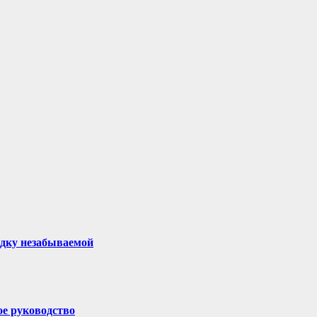
здку незабываемой
ое руководство