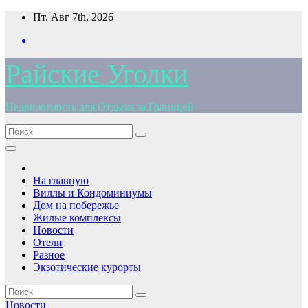
Перейти
Пт. Авг 7th, 2026
к
содержимому
Райские Уголки
Недвижимость для Отдыха за Границей
На главную
Виллы и Кондоминиумы
Дом на побережье
Жилые комплексы
Новости
Отели
Разное
Экзотические курорты
Новости