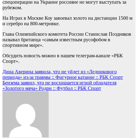
спецоперации на Украине россияне не могут выступать за
рубежом.
На Играх в Москве Коу завоевал золото на дистанции 1500 м
и серебро на 800-метровке.
Глава Олимпийского комитета России Станислав Поздняков
называл британца «самым известным русофобом в
спортивном мире».
Обсудить новость можно в нашем телеграм-канале «РБК
Спорт».
Навигация
Дина Аверина заявила, что не уйдет из «Ледникового
периода» из-за травмы :: Фигурное катание :: РБК Спорт
по
Бензема заявил, что не восхищается игрой обладателя
записям
«Золотого мяча» Родри :: Футбол :: РБК Спорт