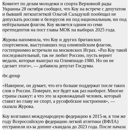
Комитет по делам молодежи и спорта Верховной рады
Украины 28 октября сообщил, что Коу на встрече c депутатом
и бывшей легкоатлеткой Ольгой Саладухой пообещал не
допускать россиян и белорусов ни под национальным, ни под
нейтральным флагом. Коу является одним из семи
претендентов на пост главы МОК на выборах 2025 года.
Журова напомнила, что Коу и других британских
спортсменов, выступавших под олимпийским флагом,
гостеприимно встречали на московских Играх. «Раз Коу такой
последовательный, так не любит Россию, пусть вернет
медали, которые выиграл на Олимпиаде-1980. Но он не
сделает этого», — добавила депутат Госдумы.
rbc.group
«Наверное, он думает, что его больше поддержат после таких
слов о России. Поверьте, все будет как раз наоборот. Многие
страны скажут: а что это за кровожадный человек, который
ставит во главу не спорт, а русофобские настроения», —
сказала Журова.
Коу возглавил международную федерацию в 2015-м, в том же
году Всероссийскую федерацию легкой атлетики (ВФЛА)
отстранили из-за допинг-скандала до 2023 года. После начала