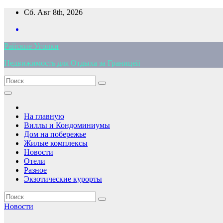
Перейти
Сб. Авг 8th, 2026
к
содержимому
Райские Уголки
Недвижимость для Отдыха за Границей
На главную
Виллы и Кондоминиумы
Дом на побережье
Жилые комплексы
Новости
Отели
Разное
Экзотические курорты
Новости