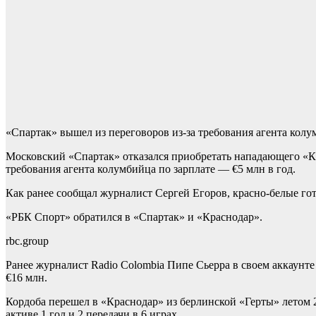
«Спартак» вышел из переговоров из-за требования агента колу
Московский «Спартак» отказался приобретать нападающего «Кр
требования агента колумбийца по зарплате — €5 млн в год.
Как ранее сообщал журналист Сергей Егоров, красно-белые го
«РБК Спорт» обратился в «Спартак» и «Краснодар».
rbc.group
Ранее журналист Radio Colombia Пипе Сьерра в своем аккаунте
€16 млн.
Кордоба перешел в «Краснодар» из берлинской «Герты» летом 20
активе 1 гол и 2 передачи в 6 играх.