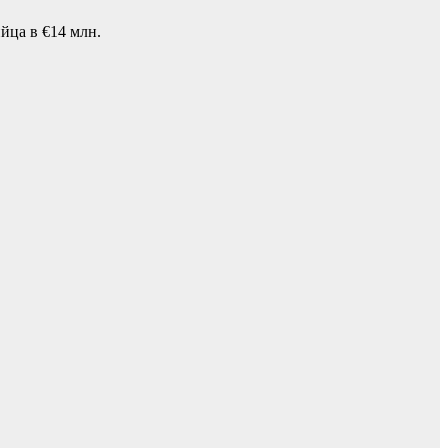
йца в €14 млн.