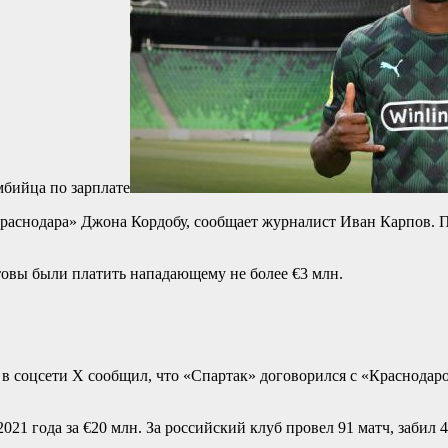
мбийца по зарплате
аснодара» Джона Кордобу, сообщает журналист Иван Карпов. По
товы были платить нападающему не более €3 млн.
 в соцсети X сообщил, что «Спартак» договорился с «Краснодар
21 года за €20 млн. За российский клуб провел 91 матч, забил 