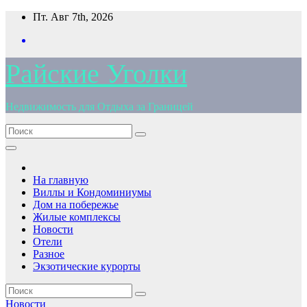
Перейти
Пт. Авг 7th, 2026
к
содержимому
Райские Уголки
Недвижимость для Отдыха за Границей
На главную
Виллы и Кондоминиумы
Дом на побережье
Жилые комплексы
Новости
Отели
Разное
Экзотические курорты
Новости