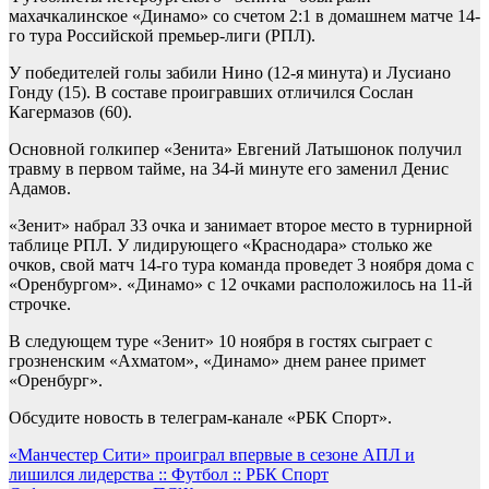
махачкалинское «Динамо» со счетом 2:1 в домашнем матче 14-
го тура Российской премьер-лиги (РПЛ).
У победителей голы забили Нино (12-я минута) и Лусиано
Гонду (15). В составе проигравших отличился Сослан
Кагермазов (60).
Основной голкипер «Зенита» Евгений Латышонок получил
травму в первом тайме, на 34-й минуте его заменил Денис
Адамов.
«Зенит» набрал 33 очка и занимает второе место в турнирной
таблице РПЛ. У лидирующего «Краснодара» столько же
очков, свой матч 14-го тура команда проведет 3 ноября дома с
«Оренбургом». «Динамо» с 12 очками расположилось на 11-й
строчке.
В следующем туре «Зенит» 10 ноября в гостях сыграет с
грозненским «Ахматом», «Динамо» днем ранее примет
«Оренбург».
Обсудите новость в телеграм-канале «РБК Спорт».
Навигация
«Манчестер Сити» проиграл впервые в сезоне АПЛ и
лишился лидерства :: Футбол :: РБК Спорт
по