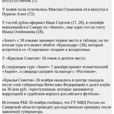
(РПЛ) со счетом 2:3.
У хозяев поля отличились Максим Глушенков (4-я минута) и
Нуралы Алип (72).
У гостей дубль оформил Иван Сергеев (17, 28), в сентябре
вернувшийся в Самару из «Зенита», еще один гол на счету
Ивана Олейникова (18).
«Зенит» с 39 очками занимает первое место в таблице, но по
итогам тура его может обойти «Краснодар» (38), который
встретится со «Спартаком» позднее в воскресенье.
У «Крыльев Советов» 18 очков и десятое место.
В следующем туре «Зенит» 7 декабря примет тольяттинский
«Акрон», а самарцы сыграют на выезде с «Ростовом».
«Крылья Советов» 26 ноября оказались в центре скандала
после слов губернатора Вячеслава Федорищева о долге клуба
на 36 млн руб. «преступникам, которые занимаются
коррупцией в судейском корпусе российского футбола».
Источник РБК 30 ноября сообщил, что ГУ МВД России по
Самарской области проводит доследственную проверку после
заявлений губернатора.