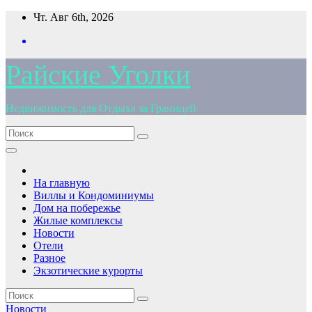
Перейти
Чт. Авг 6th, 2026
к
содержимому
Райские Уголки
Недвижимость для Отдыха за Границей
На главную
Виллы и Кондоминиумы
Дом на побережье
Жилые комплексы
Новости
Отели
Разное
Экзотические курорты
Новости