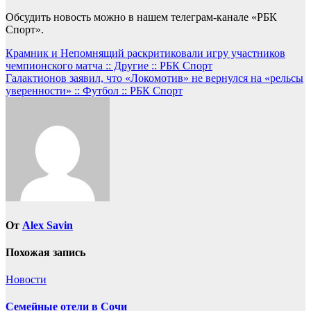
Обсудить новость можно в нашем телеграм-канале «РБК
Спорт».
Навигация
Крамник и Непомнящий раскритиковали игру участников
чемпионского матча :: Другие :: РБК Спорт
по
Галактионов заявил, что «Локомотив» не вернулся на «рельсы
записям
уверенности» :: Футбол :: РБК Спорт
От
Alex Savin
Похожая запись
Новости
Семейные отели в Сочи