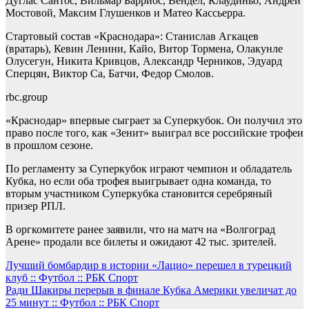
Дуглас Сантос, Вильмар Барриос, Вендел, Клаудиньо, Андрей
Мостовой, Максим Глушенков и Матео Кассьерра.
Стартовый состав «Краснодара»: Станислав Агкацев
(вратарь), Кевин Ленини, Кайо, Витор Тормена, Олакунле
Олусегун, Никита Кривцов, Александр Черников, Эдуард
Сперцян, Виктор Са, Батчи, Федор Смолов.
rbc.group
«Краснодар» впервые сыграет за Суперкубок. Он получил это
право после того, как «Зенит» выиграл все российские трофеи
в прошлом сезоне.
По регламенту за Суперкубок играют чемпион и обладатель
Кубка, но если оба трофея выигрывает одна команда, то
вторым участником Суперкубка становится серебряный
призер РПЛ.
В оргкомитете ранее заявили, что на матч на «Волгоград
Арене» продали все билеты и ожидают 42 тыс. зрителей.
Навигация
Лучший бомбардир в истории «Лацио» перешел в турецкий
клуб :: Футбол :: РБК Спорт
по
Ради Шакиры перерыв в финале Кубка Америки увеличат до
записям
25 минут :: Футбол :: РБК Спорт