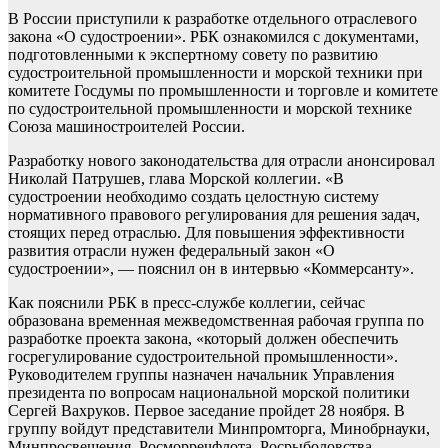
В России приступили к разработке отдельного отраслевого
закона «О судостроении». РБК ознакомился с документами,
подготовленными к экспертному совету по развитию
судостроительной промышленности и морской техники при
комитете Госдумы по промышленности и торговле и комитете
по судостроительной промышленности и морской технике
Союза машиностроителей России.
Разработку нового законодательства для отрасли анонсировал
Николай Патрушев, глава Морской коллегии. «В
судостроении необходимо создать целостную систему
нормативного правового регулирования для решения задач,
стоящих перед отраслью. Для повышения эффективности
развития отрасли нужен федеральный закон «О
судостроении», — пояснил он в интервью «Коммерсанту».
Как пояснили РБК в пресс-службе коллегии, сейчас
образована временная межведомственная рабочая группа по
разработке проекта закона, «который должен обеспечить
госрегулирование судостроительной промышленности».
Руководителем группы назначен начальник Управления
президента по вопросам национальной морской политики
Сергей Вахруков. Первое заседание пройдет 28 ноября. В
группу войдут представители Минпромторга, Минобрнауки,
Минпросвещения, Росморречфлота, Росрыболовства,