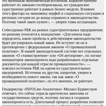
это маленькая экономическая вселенная. Кораблестроение
работает по законам гособоронзаказа, но гражданское
судостроение работает в рамках бизнес-модели. Влияние
этого фактора на экономику верфей и социальную ситуацию в
регионах сегодня не до конца отражено в законодательстве.
Поэтому такой закон нужен», — уверен глава ассоциации.
Собеседники РБК на разных судостроительных предприятиях
по-разному относятся к инициативе. «Для начала надо
определить, какие пробелы в действующем законодательстве
будет регулировать новый закон. Не вступит ли он в
противоречие с федеральным законом «О промышленной
политике». В нашей законодательной системе нет отдельных
законов «О станкостроении» или «Об автопроме», по логике
инициаторов законопроекта надо разрабатывать отдельные
документы для каждой отрасли промышленности», —
пояснил источник РБК на одном из судостроительных
предприятий. Источник на другом, напротив, уверен в
необходимости нового закона, так как закон «О
промышленной политике», по его мнению, не работает.
Гендиректор «INFOLine-Аналитики» Михаил Бурмистров
отмечает, что сейчас отрасль критически зависима от
государственных средств, поэтому логика в создании
законопроекта есть. Длительный процесс разработки позволит