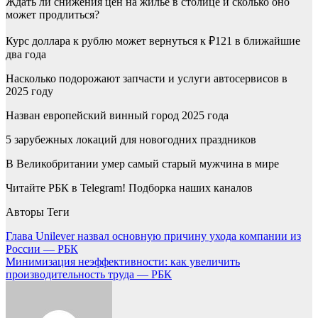
Ждать ли снижения цен на жилье в столице и сколько оно
может продлиться?
Курс доллара к рублю может вернуться к ₽121 в ближайшие
два года
Насколько подорожают запчасти и услуги автосервисов в
2025 году
Назван европейский винный город 2025 года
5 зарубежных локаций для новогодних праздников
В Великобритании умер самый старый мужчина в мире
Читайте РБК в Telegram! Подборка наших каналов
Авторы Теги
Навигация
Глава Unilever назвал основную причину ухода компании из
России — РБК
по
Минимизация неэффективности: как увеличить
записям
производительность труда — РБК