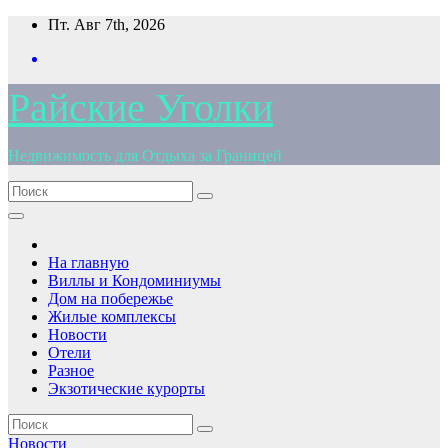
Перейти
Пт. Авг 7th, 2026
к
содержимому
Райские Уголки
Недвижимость для Отдыха за Границей
На главную
Виллы и Кондоминиумы
Дом на побережье
Жилые комплексы
Новости
Отели
Разное
Экзотические курорты
Новости