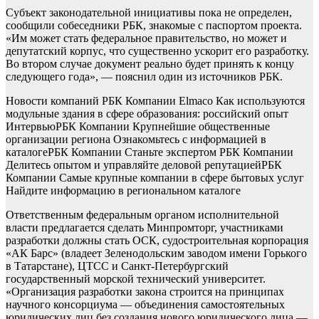
Субъект законодательной инициативы пока не определен,
сообщили собеседники РБК, знакомые с паспортом проекта.
«Им может стать федеральное правительство, но может и
депутатский корпус, что существенно ускорит его разработку.
Во втором случае документ реально будет принять к концу
следующего года», — пояснил один из источников РБК.
Новости компаний РБК Компании Elmaco Как используются
модульные здания в сфере образования: российский опыт
Интервью
РБК Компании Крупнейшие общественные
организации региона Ознакомьтесь с информацией в
каталоге
РБК Компании Станьте экспертом РБК Компании
Делитесь опытом и управляйте деловой репутацией
РБК
Компании Самые крупные компании в сфере бытовых услуг
Найдите информацию в региональном каталоге
Ответственным федеральным органом исполнительной
власти предлагается сделать Минпромторг, участниками
разработки должны стать ОСК, судостроительная корпорация
«АК Барс» (владеет Зеленодольским заводом имени Горького
в Татарстане), ЦТСС и Санкт-Петербургский
государственный морской технический университет.
«Организация разработки закона строится на принципах
научного консорциума — объединения самостоятельных
юридических лиц без создания нового юридического лица —