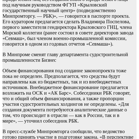
под научным руководством ФГУП «Крыловский
государственный научный центр» (подведомственно
Минпромторгу. — РБК)», — говорится в паспорте проекта.
Его куратором предлагается сделать Владимира Поспелова,
первого заместителя гендиректора Крыловского ГНЦ, члена
Морской коллегии (ранее состоял в совете директоров завода
«Севмаш», был членом военно-промышленной комиссии,
говорится в одном из годовых отчетов «Севмаша»).
В Минпроме сменят главу департамента судостроительной
промышленности
Бизнес
Объем финансирования под создание законопроекта тоже
пока не определен. Предполагается, что средства будут
направлены как из бюджетных, так и из внебюджетных
источников. Внебюджетное финансирование предлагается
возложить на ОСК и «АК Барс». Собеседники РБК говорят,
что и общий объем финансирования, а также пропорции
участия судостроительных холдингов не определены. «Для
создания документа потребуются аналитические данные о
том, что происходит в отрасли — как в России, так и в
мире», — уточнил собеседник РБК.
В пресс-службе Минпромторга сообщили, что ведомство
готово принять участие в подготовке закона. «В перспективе