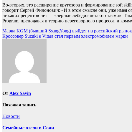
Во-вторых, это расширение кругозора и формирование soft skil
говорит Сергей Филонович: «И в этом смысле они, уже имея оп
никаких рецептов нет — «черные лебеди» летают стаями». Таки
Program, преподавая и теорию переговорного процесса, и ко
Навигация
Марка KGM (бывший SsangYong) выйдет на российский рынок
Кроссовер Suzuki e Vitara стал первым электромобилем марки
по
записям
От
Alex Savin
Похожая запись
Новости
Семейные отели в Сочи