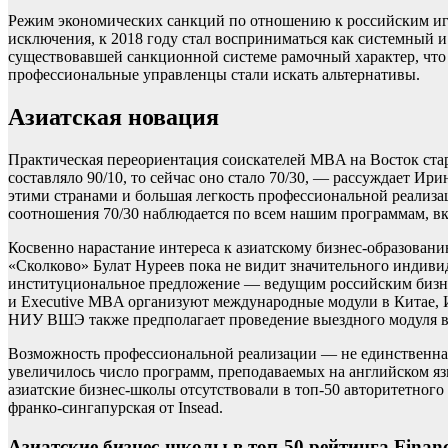
Режим экономических санкций по отношению к российским игр
исключения, к 2018 году стал восприниматься как системный 
существовавшей санкционной системе рамочный характер, что 
профессиональные управленцы стали искать альтернативы.
Азиатская новация
Практическая переориентация соискателей MBA на Восток ста
составляло 90/10, то сейчас оно стало 70/30, — рассуждает И
этими странами и большая легкость профессиональной реализаци
соотношения 70/30 наблюдается по всем нашим программам, вк
Косвенно нарастание интереса к азиатскому бизнес-образова
«Сколково» Булат Нуреев пока не видит значительного индиви
институциональное предложение — ведущим российским бизне
и Executive MBA организуют международные модули в Китае,
НИУ ВШЭ также предполагает проведение выездного модуля в
Возможность профессиональной реализации — не единственная 
увеличилось число программ, преподаваемых на английском яз
азиатские бизнес-школы отсутствовали в топ-50 авторитетного 
франко-сингапурская от Insead.
Азиатские бизнес-школы в топ-50 рейтинга Financi