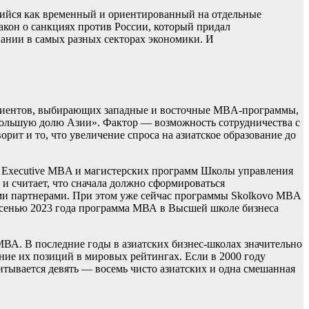
шийся как временный и ориентированный на отдельные
акон о санкциях против России, который придал
пании в самых разных секторах экономики. И
 клиентов, выбирающих западные и восточные MBA-программы,
е большую долю Азии». Фактор — возможность сотрудничества с
рит и то, что увеличение спроса на азиатское образование до
, Executive MBA и магистерских программ Школы управления
и считает, что сначала должно сформироваться
ми партнерами. При этом уже сейчас программы Skolkovo MBA
осенью 2023 года программа МВА в Высшей школе бизнеса
ВА. В последние годы в азиатских бизнес-школах значительно
ние их позиций в мировых рейтингах. Если в 2000 году
читывается девять — восемь чисто азиатских и одна смешанная