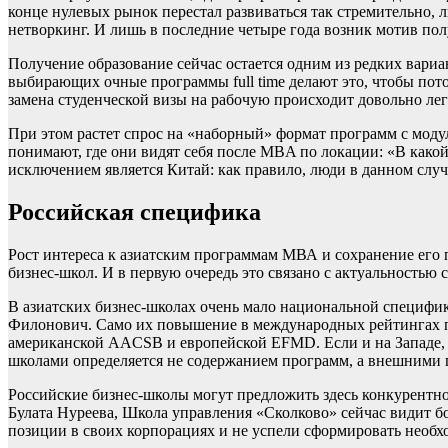
конце нулевых рынок перестал развиваться так стремительно, 
нетворкинг. И лишь в последние четыре года возник мотив пол
Получение образование сейчас остается одним из редких вари
выбирающих очные программы full time делают это, чтобы пото
замена студенческой визы на рабочую происходит довольно лег
При этом растет спрос на «наборный» формат программ с модул
понимают, где они видят себя после MBA по локации: «В како
исключением является Китай: как правило, люди в данном случ
Российская специфика
Рост интереса к азиатским программам МВА и сохранение его 
бизнес-школ. И в первую очередь это связано с актуальностью 
В азиатских бизнес-школах очень мало национальной специфи
Филонович. Само их повышение в международных рейтингах пр
американской AACSB и европейской EFМD. Если и на Западе, и
школами определяется не содержанием программ, а внешними 
Российские бизнес-школы могут предложить здесь конкурентное
Булата Нуреева, Школа управления «Сколково» сейчас видит б
позиции в своих корпорациях и не успели сформировать необ