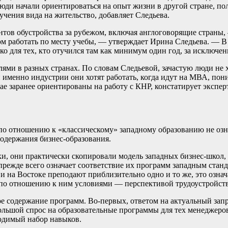
люди начали ориентироваться на опыт жизни в другой стране, п
учения вида на жительство, добавляет Следьева.
антов обустройства за рубежом, включая англоговорящие страны
м работать по месту учебы, — утверждает Ирина Следьева. — В 
ко для тех, кто отучился там как минимум один год, за исключе
ями в разных странах. По словам Следьевой, зачастую люди не х
й именно индустрии они хотят работать, когда идут на МВА, по
ае заранее ориентированы на работу с КНР, констатирует эксперт
по отношению к «классическому» западному образованию не озн
содержания бизнес-образования.
ки, они практически скопировали модель западных бизнес-шко
ежде всего означает соответствие их программ западным стан
 на Востоке преподают приблизительно одно и то же, это означ
по отношению к ним условиями — перспективой трудоустройств
 содержание программ. Во-первых, ответом на актуальный запрос
ольшой спрос на образовательные программы для тех менеджеро
ходимый набор навыков.