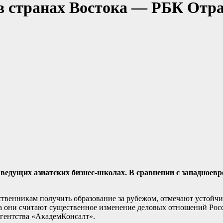
в странах Востока — РБК Отр
 ведущих азиатских бизнес-школах. В сравнении с западноев
венникам получить образование за рубежом, отмечают устойчив
а они считают существенное изменение деловых отношений Росс
агентства «АкадемКонсалт».