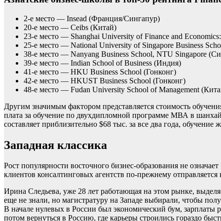
2-е место — Insead (Франция/Сингапур)
20-е место — Ceibs (Китай)
23-е место — Shanghai University of Finance and Economics:
25-е место — National University of Singapore Business Sch
38-е место — Nanyang Business School, NTU Singapore (С
39-е место — Indian School of Business (Индия)
41-е место — HKU Business School (Гонконг)
42-е место — HKUST Business School (Гонконг)
48-е место — Fudan University School of Management (Кита
Другим значимым фактором представляется стоимость обучени
плата за обучение по двухдипломной программе МВА в шанхайск
составляет приблизительно $68 тыс. за все два года, обучение 
Западная классика
Рост популярности восточного бизнес-образования не означает 
клиентов консалтинговых агентств по-прежнему отправляется
Ирина Следьева, уже 28 лет работающая на этом рынке, выделя
еще не знали, но магистратуру на Западе выбирали, чтобы пол
В начале нулевых в России был экономический бум, зарплаты 
потом вернуться в Россию, где карьеры строились гораздо быст