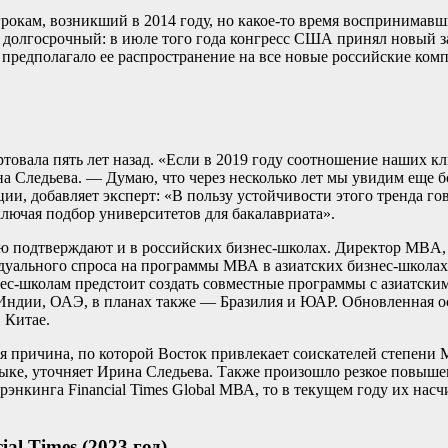
окам, возникший в 2014 году, но какое-то время воспринимав
и долгосрочный: в июле того года конгресс США принял новый з
предполагало ее распространение на все новые российские ком
ртовала пять лет назад. «Если в 2019 году соотношение наших
рина Следьева. — Думаю, что через несколько лет мы увидим ещ
и, добавляет эксперт: «В пользу устойчивости этого тренда гово
лючая подбор университетов для бакалавриата».
нию подтверждают и в российских бизнес-школах. Директор MBA
дуального спроса на программы МВА в азиатских бизнес-школах 
с-школам предстоит создать совместные программы с азиатски
 Индии, ОАЭ, в планах также — Бразилия и ЮАР. Обновленная 
 Китае.
причина, по которой Восток привлекает соискателей степени М
ыке, уточняет Ирина Следьева. Также произошло резкое повыше
рэнкинга Financial Times Global МВА, то в текущем году их нас
al Times (2023 год)