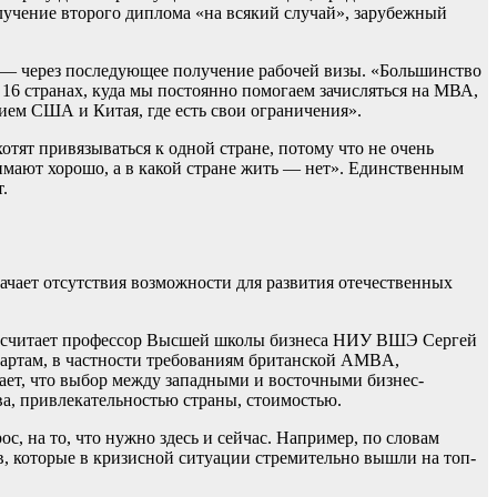
олучение второго диплома «на всякий случай», зарубежный
, — через последующее получение рабочей визы. «Большинство
16 странах, куда мы постоянно помогаем зачисляться на МВА,
нием США и Китая, где есть свои ограничения».
отят привязываться к одной стране, потому что не очень
нимают хорошо, а в какой стране жить — нет». Единственным
.
ачает отсутствия возможности для развития отечественных
л, считает профессор Высшей школы бизнеса НИУ ВШЭ Сергей
дартам, в частности требованиям британской AMBA,
ает, что выбор между западными и восточными бизнес-
а, привлекательностью страны, стоимостью.
, на то, что нужно здесь и сейчас. Например, по словам
в, которые в кризисной ситуации стремительно вышли на топ-