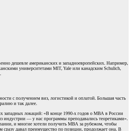
венно дешевле американских и западноевропейских. Например,
анскими университетами MIT, Yale или канадским Schulich,
.
ности с получением виз, логистикой и оплатой. Большая часть
алию и так далее.
ых западных локаций: «В конце 1990-х годов о МВА в России
а из индустрии — у нас программы преподавались теоретиками».
пании, и многие хотели получить МВА за рубежом, чтобы
ом сразу давал преимущество по позиции, продолжает она. В