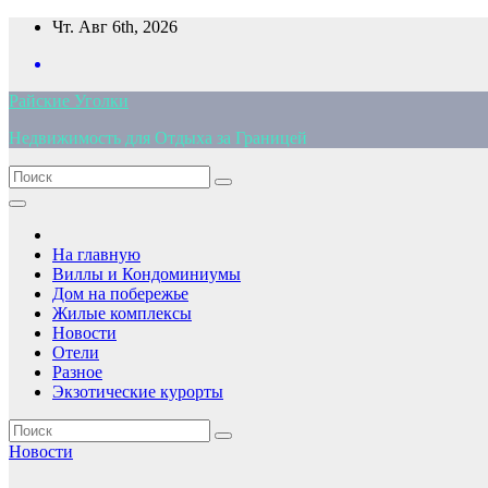
Перейти
Чт. Авг 6th, 2026
к
содержимому
Райские Уголки
Недвижимость для Отдыха за Границей
На главную
Виллы и Кондоминиумы
Дом на побережье
Жилые комплексы
Новости
Отели
Разное
Экзотические курорты
Новости