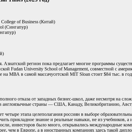
 College of Business (Китай)
ool (Сингапур)
ингапур)
й)
я. Азиатский регион пока предлагает многие программы сущест
ой Fudan University School of Management, совместной с америк
же на МВА в самой массачусетской MIT Sloan стоит $84 тыс. в год
полного отказа от западных бизнес-школ, даже несмотря на слож
 в англоязычные страны — США, Канаду, Великобританию, Австр
ет четыре этапа целеполагания россиян в выборе образовательн
учить прикладное знание и реальные навыки, не из учебников, 
росли, инвесторов было много, открывались международные ком
рее, чем в Европе, а в иностранных компаниях здесь такой дипл