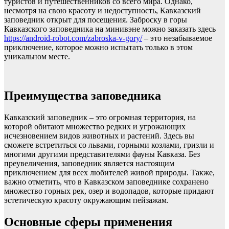
туристов и путешественников со всего мира. Однако,
несмотря на свою красоту и недоступность, Кавказский
заповедник открыт для посещения. Заброску в горы
Кавказского заповедника на минивэне можно заказать здесь
https://android-robot.com/zabroska-v-gory/
– это незабываемое
приключение, которое можно испытать только в этом
уникальном месте.
Преимущества заповедника
Кавказский заповедник – это огромная территория, на
которой обитают множество редких и угрожающих
исчезновением видов животных и растений. Здесь вы
сможете встретиться со львами, горными козлами, гризли и
многими другими представителями фауны Кавказа. Без
преувеличения, заповедник является настоящим
приключением для всех любителей живой природы. Также,
важно отметить, что в Кавказском заповеднике сохранено
множество горных рек, озер и водопадов, которые придают
эстетическую красоту окружающим пейзажам.
Основные сферы применения