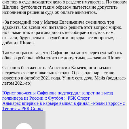
сих пор в суде находится дело о разделе имущества. По словам
Шилова, футболист таким образом пытается не допустить
исполнения решения суда об оплате алиментов.
«За последний год у Матвея Евгеньевича сменилось три
адвоката. Со всеми мы пытались решить этот вопрос мирно,
но с нами никто разговаривать не собирается и, как нам
сказали, будут решать в судебном порядке все вопросы», —
добавил Шилов.
Также он рассказал, что Сафонов пытается через суд забрать
общего ребенка. «Мы этого не допустим», — заявил Шилов.
Сафонов был женат на Анастасии Казачек, они начали
встречаться еще в школьные годы. О разводе пары стало
известно в октябре 2021 года. У них есть дочь Майя (родилась
летом 2021-го).
Навигация
Юрист экс-жены Сафонова подтвердил запрет на выезд
голкипера из России :: Футбол :: РБК Спорт
по
Алькарас впервые в карьере вышел в финал «Ролан Гаррос» ::
записям
Теннис :: РБК Спорт