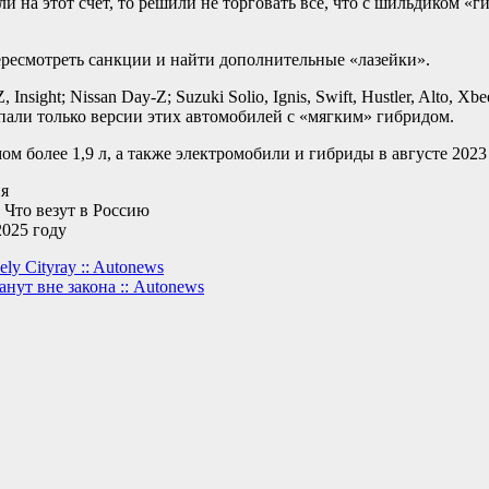
ли на этот счет, то решили не торговать все, что с шильдиком 
ересмотреть санкции и найти дополнительные «лазейки».
sight; Nissan Day-Z; Suzuki Solio, Ignis, Swift, Hustler, Alto, Xbee
попали только версии этих автомобилей с «мягким» гибридом.
 более 1,9 л, а также электромобили и гибриды в августе 2023 
ия
Что везут в Россию
2025 году
y Cityray :: Autonews
нут вне закона :: Autonews