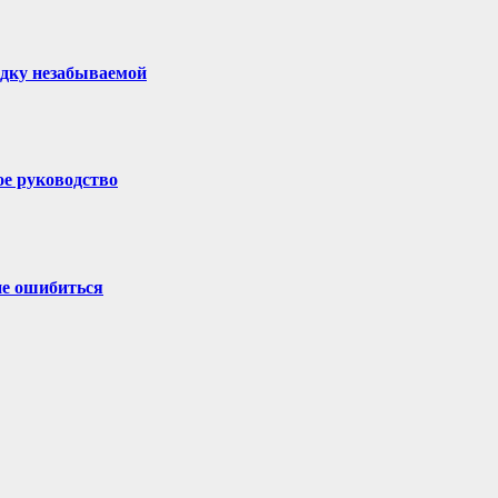
здку незабываемой
ое руководство
не ошибиться