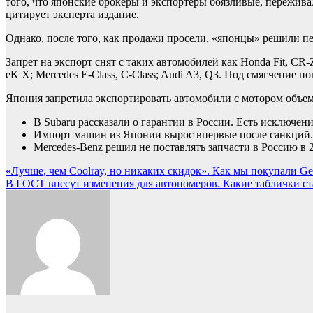
того, что японские брокеры и экспортеры боязливые, пережива
цитирует эксперта издание.
Однако, после того, как продажи просели, «японцы» решили п
Запрет на экспорт снят с таких автомобилей как Honda Fit, CR-Z, In
eK X; Mercedes E-Class, C-Class; Audi A3, Q3. Под смягчение 
Япония запретила экспортировать автомобили с мотором объемом
В Subaru рассказали о гарантии в России. Есть исключен
Импорт машин из Японии вырос впервые после санкций. 
Mercedes-Benz решил не поставлять запчасти в Россию в 
Навигация
«Лучше, чем Coolray, но никаких скидок». Как мы покупали Geel
В ГОСТ внесут изменения для автономеров. Какие таблички ста
по
записям