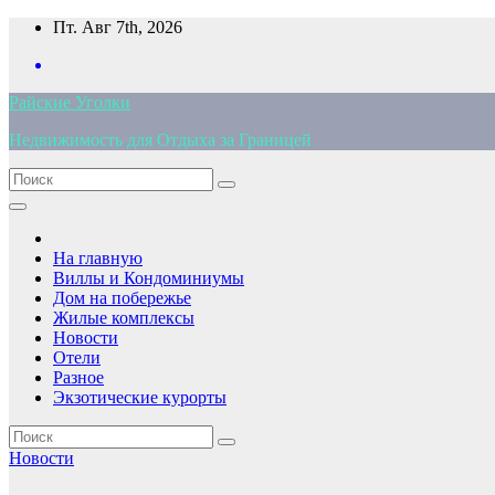
Перейти
Пт. Авг 7th, 2026
к
содержимому
Райские Уголки
Недвижимость для Отдыха за Границей
На главную
Виллы и Кондоминиумы
Дом на побережье
Жилые комплексы
Новости
Отели
Разное
Экзотические курорты
Новости