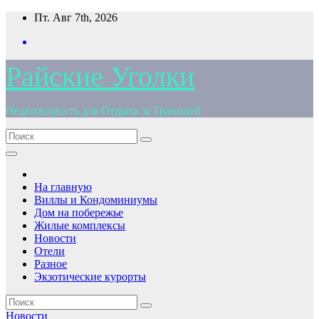
Перейти
Пт. Авг 7th, 2026
к
содержимому
Райские Уголки
Недвижимость для Отдыха за Границей
На главную
Виллы и Кондоминиумы
Дом на побережье
Жилые комплексы
Новости
Отели
Разное
Экзотические курорты
Новости