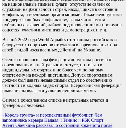
на национальные гимны и флаги, отсутствие связей со
службами нацбезпасности стран, находящихся в состоянии
конфликта, и военными организациями. Также недопустима
«поддержка любых конфликтов», в том числе путем
публичных заявлений, лайков под провоеннными постами в
соцсетях, участия в митингах и демонстрациях и т. д.
Весной 2022 года World Aquatics отстранила российских и
белорусских спортсменов от участия в соревнованиях под
своей эгидой из-за военных действий на Украине.
Осенью прошлого года федерация допустила россиян к
соревнованиям в нейтральном статусе, но только в
индивидуальных стартах и не более чем по одному
спортсмену на каждой дистанции. Допуск спортсменам
должен был давать независимый отдел по обеспечению
честности в водных видах спорта. Всероссийская федерация
плавания назвала эти условия неприемлемыми.
Сейчас в обновленном списке нейтральных атлетов и
тренеров 32 человека.
Навигация
«Король грунта» и перспективный футболист. Чем
запомнилась карьера Надаля :: Теннис :: РБК Спорт
по
Агент Овечкина рассказал о состоянии хоккеиста после