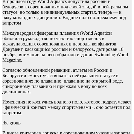
В прошлом году World Aquatics допустила россиян и
белорусов к соревнованиям под своей эгидой в нейтральном
статусе, но только в индивидуальных стартах, теперь — к
ряду командных дисциплин. Водное поло по-прежнему под
запретом
Международная федерация плавания (World Aquatics)
обновила руководство по участию спортсменов в
международных соревнованиях в периоды конфликтов.
Документ, касающийся россиян и белорусов, датирован 18
ноября, внимание на него обратило издание Swimming World
Magazine.
Согласно обновленной редакции, атлеты из России и
Белоруссии смогут участвовать в нейтральном статусе в
соревнованиях по плаванию, плаванию на открытой воде,
синхронному плаванию и прыжкам в воду во всех
дисциплинах.
Изменения не коснулись водного поло, которое подразумевает
«физический контакт между спортсменами», оно остается под
запретом.
rbc.group
В числе критериев допуска к соревнованиям указаны запреты