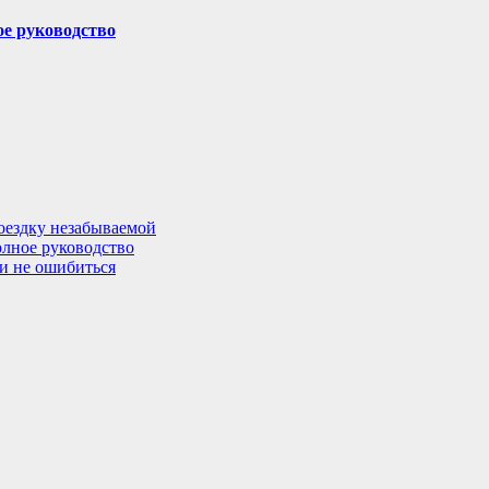
ое руководство
поездку незабываемой
олное руководство
 и не ошибиться