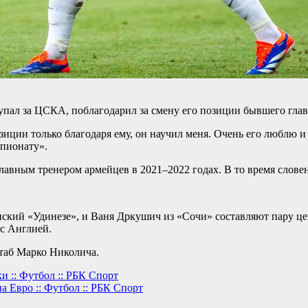
ал за ЦСКА, поблагодарил за смену его позиции бывшего главн
зиции только благодаря ему, он научил меня. Очень его люблю и
пионату».
лавным тренером армейцев в 2021–2022 годах. В то время слове
кий «Удинезе», и Ваня Дркушич из «Сочи» составляют пару це
 с Англией.
таб Марко Николича.
и :: Футбол :: РБК Спорт
а Евро :: Футбол :: РБК Спорт