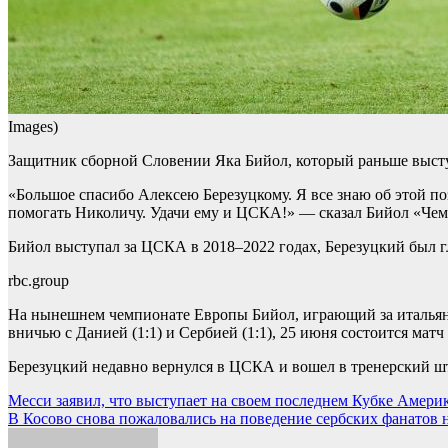
Images)
Защитник сборной Словении Яка Бийол, который раньше выступ
«Большое спасибо Алексею Березуцкому. Я все знаю об этой по
помогать Николичу. Удачи ему и ЦСКА!» — сказал Бийол «Чем
Бийол выступал за ЦСКА в 2018–2022 годах, Березуцкий был г
rbc.group
На нынешнем чемпионате Европы Бийол, играющий за итальянс
вничью с Данией (1:1) и Сербией (1:1), 25 июня состоится матч
Березуцкий недавно вернулся в ЦСКА и вошел в тренерский ш
Навигация
Месси заявил, что выступает на своем последнем Кубке Америк
В Косово снова пожаловались на поведение сербских фанатов н
по