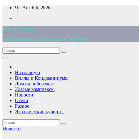
Перейти
Чт. Авг 6th, 2026
к
содержимому
Райские Уголки
Недвижимость для Отдыха за Границей
На главную
Виллы и Кондоминиумы
Дом на побережье
Жилые комплексы
Новости
Отели
Разное
Экзотические курорты
Новости