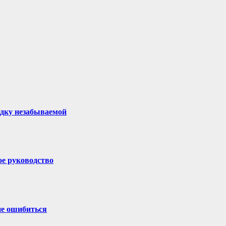
здку незабываемой
ое руководство
не ошибиться