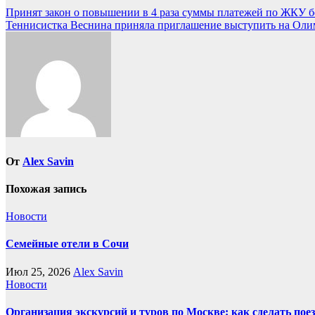
Навигация
Принят закон о повышении в 4 раза суммы платежей по ЖКУ б
Теннисистка Веснина приняла приглашение выступить на Олим
по
записям
От
Alex Savin
Похожая запись
Новости
Семейные отели в Сочи
Июл 25, 2026
Alex Savin
Новости
Организация экскурсий и туров по Москве: как сделать пое