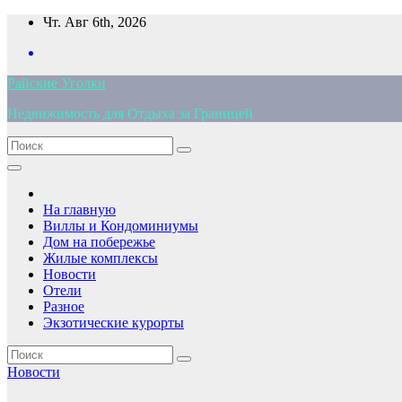
Перейти
Чт. Авг 6th, 2026
к
содержимому
Райские Уголки
Недвижимость для Отдыха за Границей
На главную
Виллы и Кондоминиумы
Дом на побережье
Жилые комплексы
Новости
Отели
Разное
Экзотические курорты
Новости