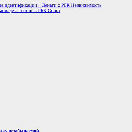
ез идентификации :: Деньги :: РБК Недвижимость
пиаде :: Теннис :: РБК Спорт
здку незабываемой