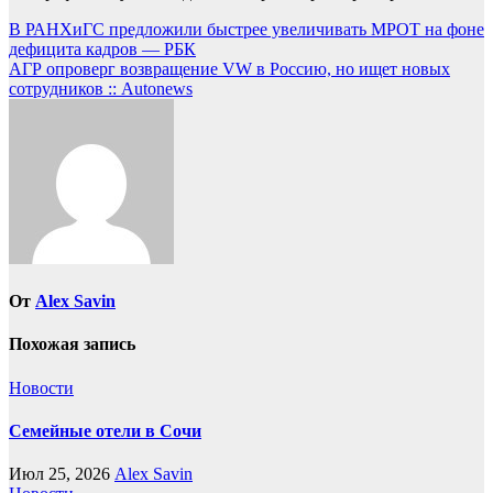
Навигация
В РАНХиГС предложили быстрее увеличивать МРОТ на фоне
дефицита кадров — РБК
по
АГР опроверг возвращение VW в Россию, но ищет новых
записям
сотрудников :: Autonews
От
Alex Savin
Похожая запись
Новости
Семейные отели в Сочи
Июл 25, 2026
Alex Savin