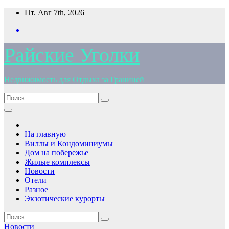
Перейти
Пт. Авг 7th, 2026
к
содержимому
Райские Уголки
Недвижимость для Отдыха за Границей
На главную
Виллы и Кондоминиумы
Дом на побережье
Жилые комплексы
Новости
Отели
Разное
Экзотические курорты
Новости