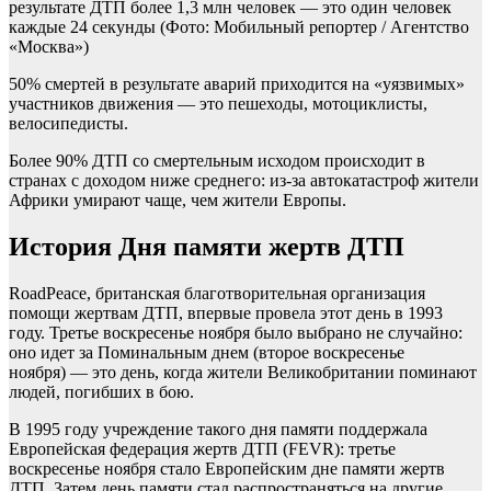
результате ДТП более 1,3 млн человек — это один человек
каждые 24 секунды
(Фото: Мобильный репортер / Агентство
«Москва»)
50% смертей в результате аварий приходится на «уязвимых»
участников движения — это пешеходы, мотоциклисты,
велосипедисты.
Более 90% ДТП со смертельным исходом происходит в
странах с доходом ниже среднего: из-за автокатастроф жители
Африки умирают чаще, чем жители Европы.
История Дня памяти жертв ДТП
RoadPeace, британская благотворительная организация
помощи жертвам ДТП, впервые провела этот день в 1993
году. Третье воскресенье ноября было выбрано не случайно:
оно идет за Поминальным днем (второе воскресенье
ноября) — это день, когда жители Великобритании поминают
людей, погибших в бою.
В 1995 году учреждение такого дня памяти поддержала
Европейская федерация жертв ДТП (FEVR): третье
воскресенье ноября стало Европейским дне памяти жертв
ДТП. Затем день памяти стал распространяться на другие