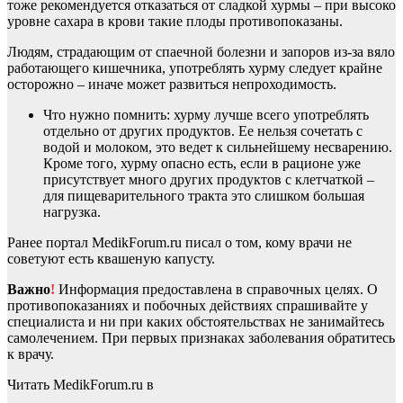
тоже рекомендуется отказаться от сладкой хурмы – при высоко
уровне сахара в крови такие плоды противопоказаны.
Людям, страдающим от спаечной болезни и запоров из-за вяло
работающего кишечника, употреблять хурму следует крайне
осторожно – иначе может развиться непроходимость.
Что нужно помнить: хурму лучше всего употреблять
отдельно от других продуктов. Ее нельзя сочетать с
водой и молоком, это ведет к сильнейшему несварению.
Кроме того, хурму опасно есть, если в рационе уже
присутствует много других продуктов с клетчаткой –
для пищеварительного тракта это слишком большая
нагрузка.
Ранее портал MedikForum.ru писал о том, кому врачи не
советуют есть квашеную капусту.
Важно
!
Информация предоставлена в справочных целях. О
противопоказаниях и побочных действиях спрашивайте у
специалиста и ни при каких обстоятельствах не занимайтесь
самолечением. При первых признаках заболевания обратитесь
к врачу.
Читать MedikForum.ru в