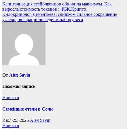
Навигация
Капитализация стейблкоинов обновила максимум. Как
выросла стоимость токенов :: РБК.Крипто
по
Эндокринолог Дементьева: слишком сильное сокращение
записям
углеводов в рационе ведет к набору веса
От
Alex Savin
Похожая запись
Новости
Семейные отели в Сочи
Июл 25, 2026
Alex Savin
Новости