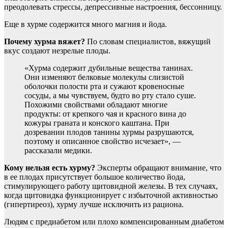
преодолевать стрессы, депрессивные настроения, бессонницу.
Еще в хурме содержится много магния и йода.
Почему хурма вяжет?
По словам специалистов, вяжущий
вкус создают незрелые плоды.
«Хурма содержит дубильные вещества танинах.
Они изменяют белковые молекулы слизистой
оболочки полости рта и сужают кровеносные
сосуды, а мы чувствуем, будто во рту стало суше.
Похожими свойствами обладают многие
продукты: от крепкого чая и красного вина до
кожуры граната и конского каштана. При
дозревании плодов танины хурмы разрушаются,
поэтому и описанное свойство исчезает», —
рассказали медики.
Кому нельзя есть хурму?
Эксперты обращают внимание, что
в ее плодах присутствует большое количество йода,
стимулирующего работу щитовидной железы. В тех случаях,
когда щитовидка функционирует с избыточной активностью
(гипертиреоз), хурму лучше исключить из рациона.
Людям с предиабетом или плохо компенсированным диабетом