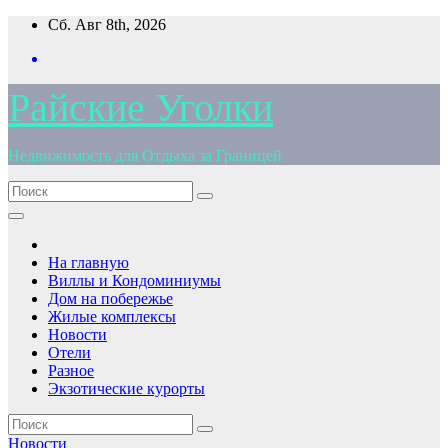
Перейти
Сб. Авг 8th, 2026
к
содержимому
Райские Уголки
Недвижимость для Отдыха за Границей
На главную
Виллы и Кондоминиумы
Дом на побережье
Жилые комплексы
Новости
Отели
Разное
Экзотические курорты
Новости