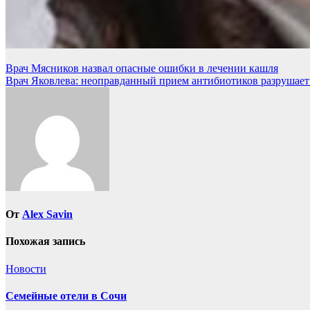
Навигация
Врач Мясников назвал опасные ошибки в лечении кашля
Врач Яковлева: неоправданный прием антибиотиков разрушае
по
записям
От
Alex Savin
Похожая запись
Новости
Семейные отели в Сочи