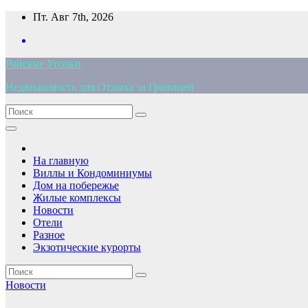
Перейти
Пт. Авг 7th, 2026
к
содержимому
Райские Уголки
Недвижимость для Отдыха за Границей
На главную
Виллы и Кондоминиумы
Дом на побережье
Жилые комплексы
Новости
Отели
Разное
Экзотические курорты
Новости