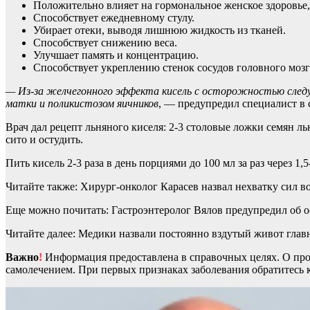
Положительно влияет на гормональное женское здоровье,
Способствует ежедневному стулу.
Убирает отеки, выводя лишнюю жидкость из тканей.
Способствует снижению веса.
Улучшает память и концентрацию.
Способствует укреплению стенок сосудов головного мозг
— Из-за желчегонного эффекта кисель с осторожностью след
матки и поликистозом яичников
, — предупредил специалист в 
Врач дал рецепт льняного киселя: 2-3 столовые ложки семян ль
сито и остудить.
Пить кисель 2-3 раза в день порциями до 100 мл за раз через 1,5
Читайте также: Хирург-онколог Карасев назвал нехватку сил 
Еще можно почитать: Гастроэнтеролог Вялов предупредил об о
Читайте далее: Медики назвали постоянно вздутый живот глав
Важно
!
Информация предоставлена в справочных целях. О прот
самолечением. При первых признаках заболевания обратитесь к