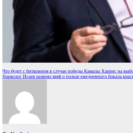
Навигация
Что будет с биткоином в случае победы Камалы Харрис на вы
Нарколог Исаев развеял миф о пользе ежедневного бокала крас
по
записям