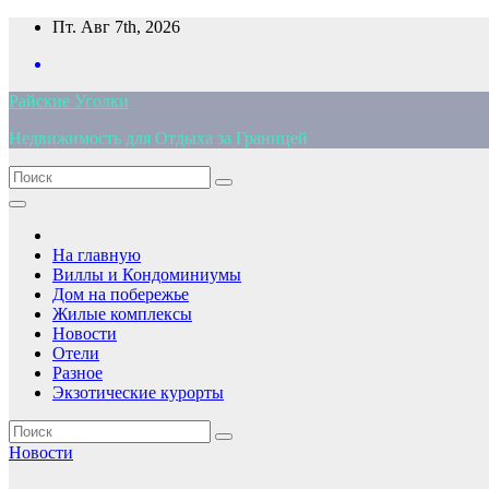
Перейти
Пт. Авг 7th, 2026
к
содержимому
Райские Уголки
Недвижимость для Отдыха за Границей
На главную
Виллы и Кондоминиумы
Дом на побережье
Жилые комплексы
Новости
Отели
Разное
Экзотические курорты
Новости