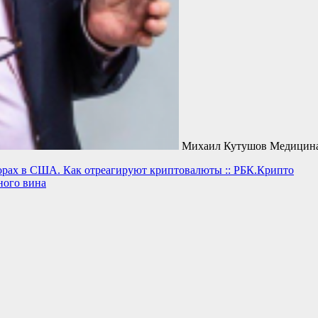
Михаил Кутушов Медицина 
борах в США. Как отреагируют криптовалюты :: РБК.Крипто
ного вина