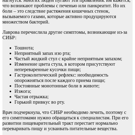
нагнутся. Многих людей пугают эти проявления: им кажется,
что возникают проблемы с печенью или панкреатит. Но их
боли – это следствие растяжения кишечных стенок,
вызываемого газами, которые активно продуцируются
множеством бактерий.
Лаврова перечислила другие симптомы, возникающие из-за
СИБР:
Тошнота;
Неприятный запах изо рта;
Частый жидкий стул с крайне неприятным запахом;
Изменение цвета стула, в котором присутствуют
непереваренные кусочки пищи;
Гастроколитический рефлекс: необходимость
опорожняться после каждого приема пищи;
Постоянные монотонные боли в животе;
Изжога;
Частая отрыжка;
Горький привкус во рту.
Врач подчеркнула, что СИБР необходимо лечить, поэтому с
его симптомами нужно обращаться к специалистам. При его
развитии пищеварительный тракт перестает нормально
переваривать пищу и усваивать питательные вещества.