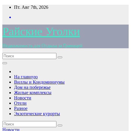
Перейти
Пт. Авг 7th, 2026
к
содержимому
Райские Уголки
Недвижимость для Отдыха за Границей
На главную
Виллы и Кондоминиумы
Дом на побережье
Жилые комплексы
Новости
Отели
Разное
Экзотические курорты
Новости