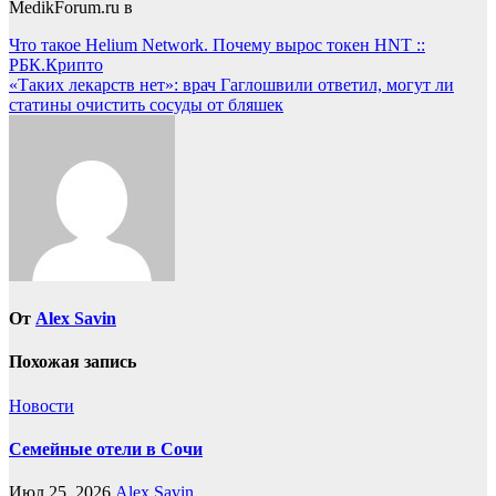
MedikForum.ru в
Навигация
Что такое Helium Network. Почему вырос токен HNT ::
РБК.Крипто
по
«Таких лекарств нет»: врач Гаглошвили ответил, могут ли
записям
статины очистить сосуды от бляшек
От
Alex Savin
Похожая запись
Новости
Семейные отели в Сочи
Июл 25, 2026
Alex Savin