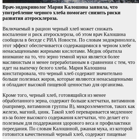
Врач-эндокринолог Мария Калошина заявила, что
употребление черного хлеба помогает снизить риски
развития атеросклероза.
Включаемый в рацион черный хлеб может
снижать
воспаление и риск атеросклероза, об этом врач Калошина
сообщила в беседе с РИА Новости. По словам эндокринолога,
этот эффект обеспечивается содержащимися в черном хлебе
ненасыщенными жирными кислотами. Медик обратила
внимание на то, что зерно темной муки является более
маслянистым и менее переработанным в сравнении с тем, что
идет на выпечку белого хлеба. Мария Калошина
констатировала, что черный хлеб содержит значительно
больше полезных жиров, которые являются ненасыщенными
и обладают высокой пищевой ценностью для организма.
Кроме того, черный хлеб, готовящийся из менее
обработанного зерна, содержит больше клетчатки, витаминов
(например, витаминов группы В), микроэлементов, таких как
железо, магний, цинк. Такой хлеб переваривается медленнее
из-за более высокого содержания клетчатки, что делает его
полезным для поддержания здорового веса и профилактики
переедания. По словам Калошиной, ржаная мука, из которой
готовится качественный черный хлеб, содержит пищевые