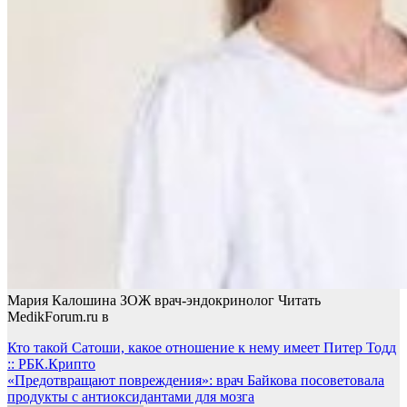
Мария Калошина ЗОЖ врач-эндокринолог
Читать
MedikForum.ru в
Навигация
Кто такой Сатоши, какое отношение к нему имеет Питер Тодд
:: РБК.Крипто
по
«Предотвращают повреждения»: врач Байкова посоветовала
записям
продукты с антиоксидантами для мозга