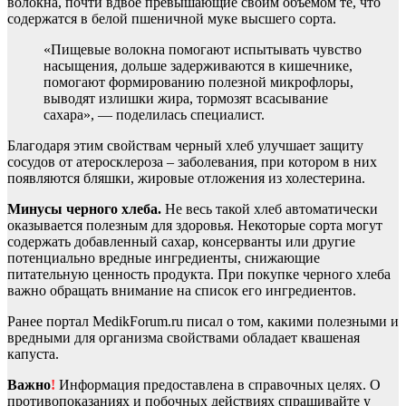
волокна, почти вдвое превышающие своим объемом те, что
содержатся в белой пшеничной муке высшего сорта.
«Пищевые волокна помогают испытывать чувство
насыщения, дольше задерживаются в кишечнике,
помогают формированию полезной микрофлоры,
выводят излишки жира, тормозят всасывание
сахара», — поделилась специалист.
Благодаря этим свойствам черный хлеб улучшает защиту
сосудов от атеросклероза – заболевания, при котором в них
появляются бляшки, жировые отложения из холестерина.
Минусы черного хлеба.
Не весь такой хлеб автоматически
оказывается полезным для здоровья. Некоторые сорта могут
содержать добавленный сахар, консерванты или другие
потенциально вредные ингредиенты, снижающие
питательную ценность продукта. При покупке черного хлеба
важно обращать внимание на список его ингредиентов.
Ранее портал MedikForum.ru писал о том, какими полезными и
вредными для организма свойствами обладает квашеная
капуста.
Важно
!
Информация предоставлена в справочных целях. О
противопоказаниях и побочных действиях спрашивайте у