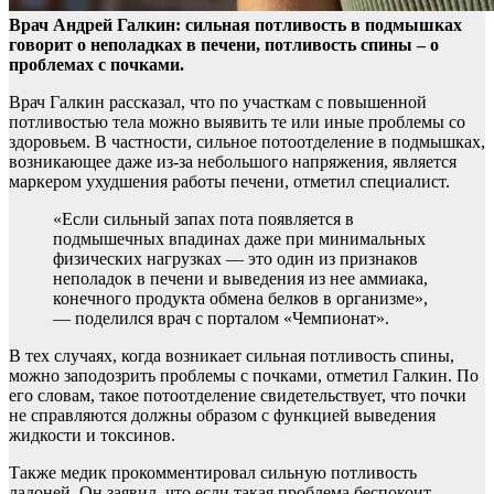
Врач Андрей Галкин: сильная потливость в подмышках
говорит о неполадках в печени, потливость спины – о
проблемах с почками.
Врач Галкин рассказал, что по
участкам с повышенной
потливостью тела можно выявить те или иные проблемы со
здоровьем. В частности, сильное потоотделение в подмышках,
возникающее даже из-за небольшого напряжения, является
маркером ухудшения работы печени, отметил специалист.
«Если сильный запах пота появляется в
подмышечных впадинах даже при минимальных
физических нагрузках — это один из признаков
неполадок в печени и выведения из нее аммиака,
конечного продукта обмена белков в организме»,
— поделился врач с порталом «Чемпионат».
В тех случаях, когда возникает сильная потливость спины,
можно заподозрить проблемы с почками, отметил Галкин. По
его словам, такое потоотделение свидетельствует, что почки
не справляются должны образом с функцией выведения
жидкости и токсинов.
Также медик прокомментировал сильную потливость
ладоней. Он заявил, что если такая проблема беспокоит