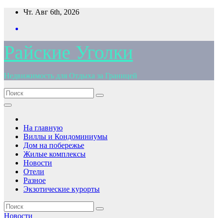
Перейти
Чт. Авг 6th, 2026
к
содержимому
Райские Уголки
Недвижимость для Отдыха за Границей
На главную
Виллы и Кондоминиумы
Дом на побережье
Жилые комплексы
Новости
Отели
Разное
Экзотические курорты
Новости