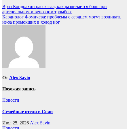
Навигация
Врач Кондрахин рассказал, как различается боль при
артериальном и венозном тромбозе
по
Кардиолог Фомичева: проблемы с сердцем могут возникать
записям
из-за промокших в холод ног
От
Alex Savin
Похожая запись
Новости
Семейные отели в Сочи
Июл 25, 2026
Alex Savin
Новости