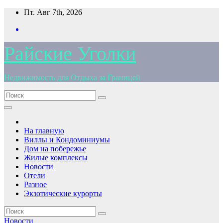
Перейти
Пт. Авг 7th, 2026
к
содержимому
Райские Уголки
Недвижимость для Отдыха за Границей
На главную
Виллы и Кондоминиумы
Дом на побережье
Жилые комплексы
Новости
Отели
Разное
Экзотические курорты
Новости