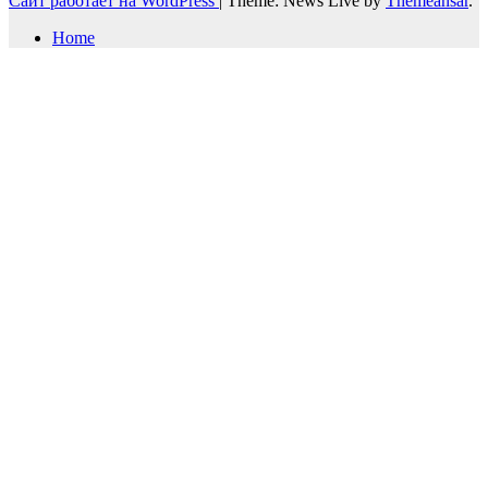
Сайт работает на WordPress
|
Theme: News Live by
Themeansar
.
Home