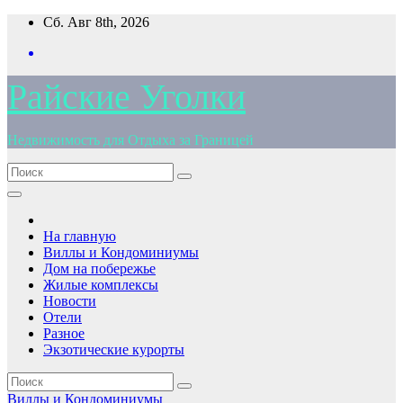
Перейти
Сб. Авг 8th, 2026
к
содержимому
Райские Уголки
Недвижимость для Отдыха за Границей
На главную
Виллы и Кондоминиумы
Дом на побережье
Жилые комплексы
Новости
Отели
Разное
Экзотические курорты
Виллы и Кондоминиумы