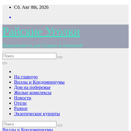
Перейти
Сб. Авг 8th, 2026
к
содержимому
Райские Уголки
Недвижимость для Отдыха за Границей
На главную
Виллы и Кондоминиумы
Дом на побережье
Жилые комплексы
Новости
Отели
Разное
Экзотические курорты
Виллы и Кондоминиумы