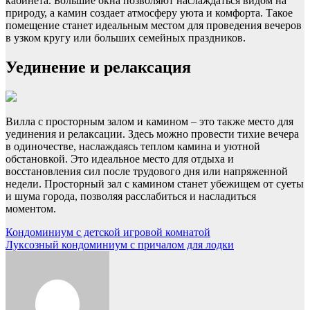
кабинета. Большие окна позволяют наслаждаться видом на
природу, а камин создает атмосферу уюта и комфорта. Такое
помещение станет идеальным местом для проведения вечеров
в узком кругу или больших семейных праздников.
Уединение и релаксация
Вилла с просторным залом и камином – это также место для
уединения и релаксации. Здесь можно провести тихие вечера
в одиночестве, наслаждаясь теплом камина и уютной
обстановкой. Это идеальное место для отдыха и
восстановления сил после трудового дня или напряженной
недели. Просторный зал с камином станет убежищем от суеты
и шума города, позволяя расслабиться и насладиться
моментом.
Навигация
Кондоминиум с детской игровой комнатой
Луксозный кондоминиум с причалом для лодки
по
записям