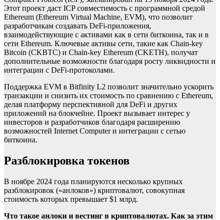
Этот проект даст ICP совместимость с программной средой
Ethereum (Ethereum Virtual Machine, EVM), что позволит
разработчикам создавать DeFi-приложения,
взаимодействующие с активами как в сети биткоина, так и в
сети Ethereum. Ключевые активы сети, такие как Chain-key
Bitcoin (CKBTC) и Chain-key Ethereum (CKETH), получат
дополнительные возможности благодаря росту ликвидности и
интеграции с DeFi-протоколами.
Поддержка EVM в Bitfinity L2 позволит значительно ускорить
транзакции и снизить их стоимость по сравнению с Ethereum,
делая платформу перспективной для DeFi и других
приложений на блокчейне. Проект вызывает интерес у
инвесторов и разработчиков благодаря расширению
возможностей Internet Computer и интеграции с сетью
биткоина.
Разблокировка токенов
В ноябре 2024 года планируются несколько крупных
разблокировок («анлоков») криптовалют, совокупная
стоимость которых превышает $1 млрд.
Что такое анлоки и вестинг в криптовалютах. Как за этим