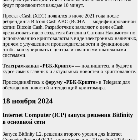
будут производится каждые 10 минут.
Проект eCash (XEC) появился в июле 2021 года после
ребрендинга Bitcoin Cash ABC (BCHA — модифицированной
копии Bitcoin Cash. Разработчкик заявляют о цели eCash
«реализовать идею создателя биткоина Сатоши Накамото» по
использованию криптовалюты в виде электронных наличных,
причем с улучшением производительности и функционала,
чтобы конкурировать с централизованными платежными
системами.
Телеграм-канал «РБК-Крипто»
— подпишитесь и будьте в
курсе самых главных и актуальных новостей о криптовалюте.
Присоединяйтесь к
форуму «РБК-Крипто»
в Telegram для
обсуждения новостей и тенденций криптомира.
18 ноября 2024
Internet Computer (ICP) запуск решения Bitfinity
в основной сети
Запуск Bitfinity L2, решения второго уровня для Internet
Computer Protocol (ICP), запланирован на 19 ноября 2024 года.