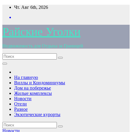
Перейти
Чт. Авг 6th, 2026
к
содержимому
Райские Уголки
Недвижимость для Отдыха за Границей
На главную
Виллы и Кондоминиумы
Дом на побережье
Жилые комплексы
Новости
Отели
Разное
Экзотические курорты
Новости