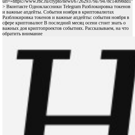
url=»https://www.rbc.ru/crypto/news/672629379a79478c14098dd1″
> Вконтакте Одноклассники Telegram Разблокировка токенов
и важные апдейты. События ноября в криптовалютах
Разблокировка токенов и важные апдейты: события ноября в
сфере криптовалют
В последний месяц осени стоит знать о
важных доя криптопроектов событиях. Рассказываем, на что
обратить внимание