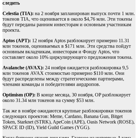
следить
Celestia (TIA):
на 2 ноября запланирован выпуск почти 1 млн.
токенов TIA, что оценивается в около $4,76 млн. Эти токены
будут переданы ранним инвесторам и основным участникам
проекта.
Aptos (APT):
12 ноября Aptos разблокирует примерно 11.31
млн токенов, оцениваемых в $171 млн. Эти средства пойдут
основным вкладчикам, инвесторам и Фонду Aptos, что
составляет около 10% циркулирующего предложения токена.
Avalanche (AVAX):
24 ноября ожидается разблокировка 9,5
млн токенов AVAX стоимостью примерно $110 млн. Они
будут распределены между стратегическими партнерами,
членами команды и победителями аирдропов.
Optimism (OP):
В конце месяца, 30 ноября, OP разблокирует
около 31.34 млн токенов на сумму $53 млн.
Так же в ноябре ожидаются крупные разблокировки токенов
следующих проектов: Meme, Cardano, Banana Gun, Bitget
Token, Starknet (STRK), ApeCoin (APE), Oasis Network (ROSE),
SPACE ID (ID), Yield Guild Games (YGG).
Когда биткоин станет деньгами. Главное из интервью Адама