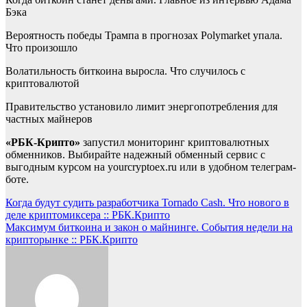
Бэка
Вероятность победы Трампа в прогнозах Polymarket упала.
Что произошло
Волатильность биткоина выросла. Что случилось с
криптовалютой
Правительство установило лимит энергопотребления для
частных майнеров
«РБК-Крипто»
запустил мониторинг криптовалютных
обменников. Выбирайте надежный обменный сервис с
выгодным курсом на yourcryptoex.ru или в удобном телеграм-
боте.
Навигация
Когда будут судить разработчика Tornado Cash. Что нового в
деле криптомиксера :: РБК.Крипто
по
Максимум биткоина и закон о майнинге. События недели на
записям
крипторынке :: РБК.Крипто