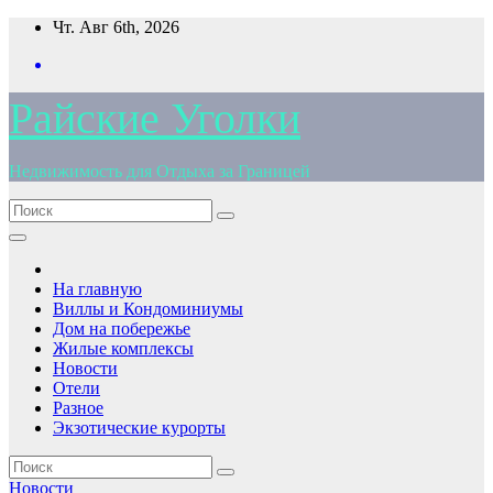
Перейти
Чт. Авг 6th, 2026
к
содержимому
Райские Уголки
Недвижимость для Отдыха за Границей
На главную
Виллы и Кондоминиумы
Дом на побережье
Жилые комплексы
Новости
Отели
Разное
Экзотические курорты
Новости